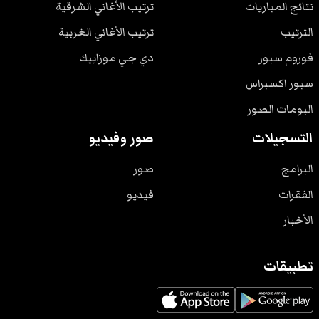
نتائج المباريات
ترتيب الأغاني الشرقية
الترتيب
ترتيب الأغاني الغربية
فوروم سبور
دي جي موزاييك
سبور اكسبراس
البومات الصور
التسجيلات
صور وفيديو
البرامج
صور
الفقرات
فيديو
الأخبار
تطبيقات