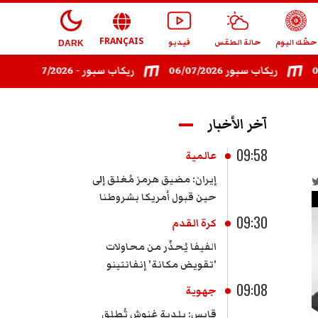
FRANÇAIS
حظّك اليوم
حالة الطقس
فيديو
DARK
ريكاب سبور 06/07/2026
ريكاب سبور - 08/07/2026
ريكا
آخر الأخبار
09:58
عالمية
إيران: مضيق هرمز مُغلق إلى
حين قبول أمريكا بشروطنا
09:30
كرة القدم
الفيفا يُحذّر من محاولات
'تقويض مكانة' إنفانتينو
09:08
جهوية
قابس: بلدية غنوش تُطلق