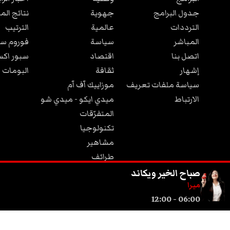
جدول البرامج
جهوية
نتائج الم
الترددات
عالمية
الترتيب
المباشر
سياسة
فوروم سب
اتصل بنا
اقتصاد
سبور اكس
إشهار
ثقافة
البومات 
سياسة ملفات تعريف
موزاييك آف آم
الارتباط
ميدي ايكو - ميدي شو
المتفرّقات
تكنولوجيا
مشاهير
طرائف
مجتمع
صباح الخير ويكاند
ميرا
12:00
-
06:00