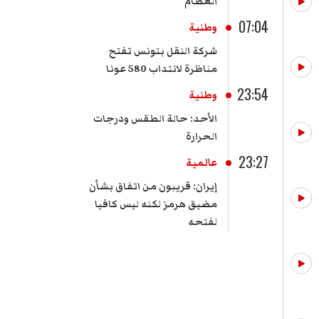
العظام
07:04
وطنية
شركة النقل بتونس تفتح
مناظرة لانتداب 580 عونا
23:54
وطنية
الأحد: حالة الطقس ودرجات
الحرارة
23:27
عالمية
إيران: قريبون من اتفاق بشأن
مضيق هرمز لكنه ليس كافيا
لفتحه