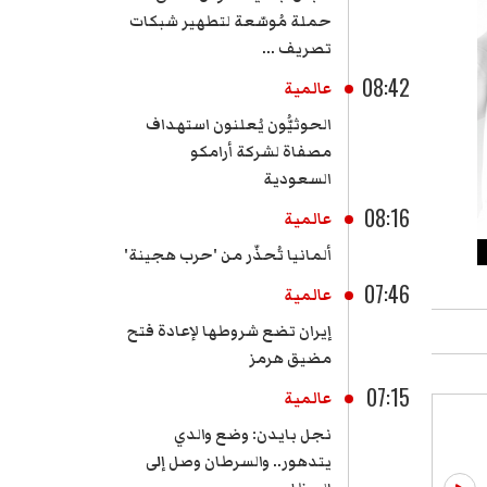
حملة مُوسّعة لتطهير شبكات
تصريف ...
08:42
عالمية
الحوثيُّون يُعلنون استهداف
مصفاة لشركة أرامكو
السعودية
08:16
عالمية
ألمانيا تُحذّر من 'حرب هجينة'
07:46
عالمية
إيران تضع شروطها لإعادة فتح
مضيق هرمز
07:15
عالمية
نجل بايدن: وضع والدي
يتدهور.. والسرطان وصل إلى