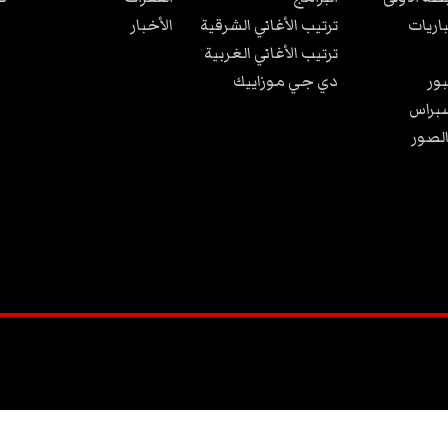
باريات
ترتيب الأغاني الشرقية
الأخبار
ترتيب الأغاني الغربية
ور
دي جي موزاييك
براس
الصور
2026
©
كل الحقوق محفوظة
.
تصميم و تطوير الموقع من قبل
:
TANIT WEB