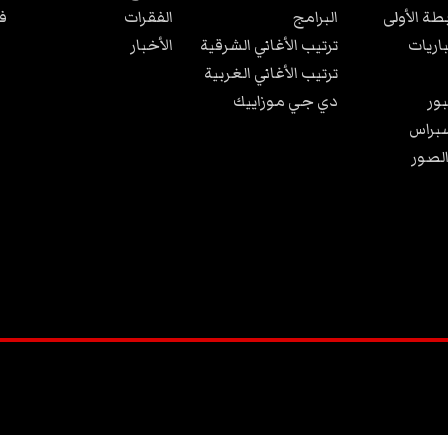
بطة الأولى
البرامج
الفقرات
ف
باريات
ترتيب الأغاني الشرقية
الأخبار
ترتيب الأغاني الغربية
ور
دي جي موزاييك
براس
الصور
2026
©
كل الحقوق محفوظة
.
تصميم و تطوير الموقع من قبل
:
TANIT WEB