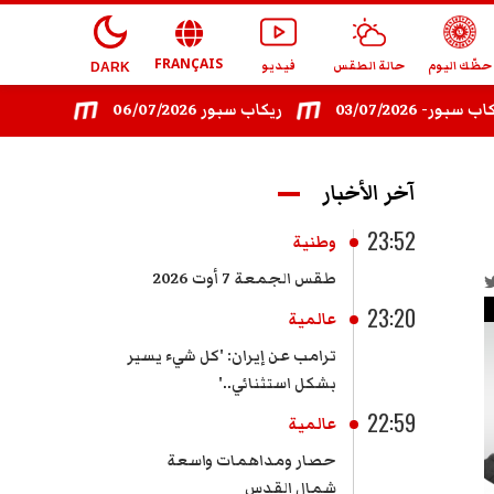
FRANÇAIS
حظّك اليوم
حالة الطقس
فيديو
DARK
03/07/202
ريكاب سبور 06/07/2026
ريكاب سبور - 08/07/2026
آخر الأخبار
23:52
وطنية
طقس الجمعة 7 أوت 2026
23:20
عالمية
ترامب عن إيران: 'كل شيء يسير
بشكل استثنائي..'
22:59
عالمية
حصار ومداهمات واسعة
شمال القدس