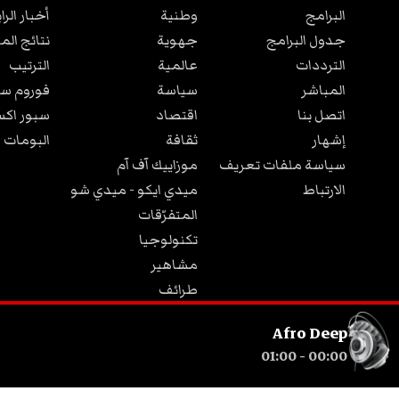
البرامج
وطنية
أخبار الرا
جدول البرامج
جهوية
نتائج الم
الترددات
عالمية
الترتيب
المباشر
سياسة
فوروم سب
اتصل بنا
اقتصاد
سبور اكس
إشهار
ثقافة
البومات 
سياسة ملفات تعريف
موزاييك آف آم
الارتباط
ميدي ايكو - ميدي شو
المتفرّقات
تكنولوجيا
مشاهير
طرائف
مجتمع
Afro Deep
01:00
-
00:00