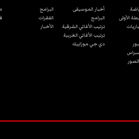
ياضة
أخبار الموسيقى
البرامج
ص
بطة الأولى
البرامج
الفقرات
ف
باريات
ترتيب الأغاني الشرقية
الأخبار
ترتيب الأغاني الغربية
ور
دي جي موزاييك
براس
الصور