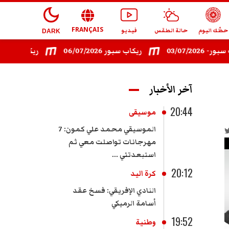
FRANÇAIS
حظّك اليوم
حالة الطقس
فيديو
DARK
03/
ريكاب سبور 06/07/2026
ريكاب سبور - 08/07/2026
آخر الأخبار
20:44
موسيقى
الموسيقي محمد علي كمون: 7
مهرجانات تواصلت معي ثم
استبعدتني ...
20:12
كرة اليد
النادي الإفريقي: فسخ عقد
أسامة الرميكي
19:52
وطنية