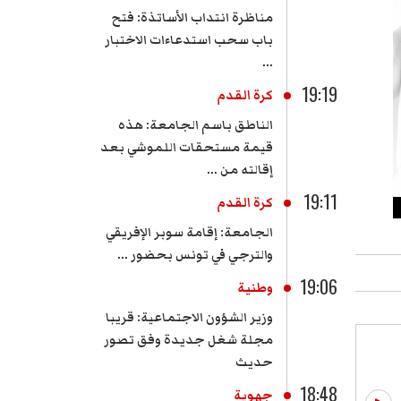
مناظرة انتداب الأساتذة: فتح
باب سحب استدعاءات الاختبار
...
19:19
كرة القدم
الناطق باسم الجامعة: هذه
قيمة مستحقات اللموشي بعد
إقالته من ...
19:11
كرة القدم
الجامعة: إقامة سوبر الإفريقي
والترجي في تونس بحضور ...
19:06
وطنية
وزير الشؤون الاجتماعية: قريبا
مجلة شغل جديدة وفق تصور
حديث
18:48
جهوية