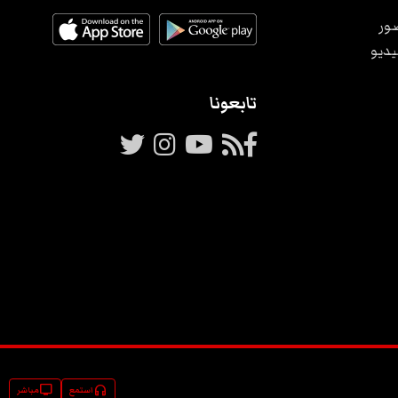
ور
يديو
تابعونا
tv
headphones
استمع
مباشر