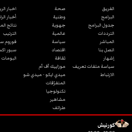
الفريق
صحة
اخبار الر
البرامج
وطنية
أخبار الرا
جدول البرامج
جهوية
نتائج الم
الترددات
عالمية
الترتيب
المباشر
سياسة
فوروم سب
اتصل بنا
اقتصاد
سبور اكس
إشهار
ثقافة
البومات 
سياسة ملفات تعريف
موزاييك آف آم
الارتباط
ميدي ايكو - ميدي شو
المتفرّقات
تكنولوجيا
مشاهير
طرائف
مجتمع
كورنيش