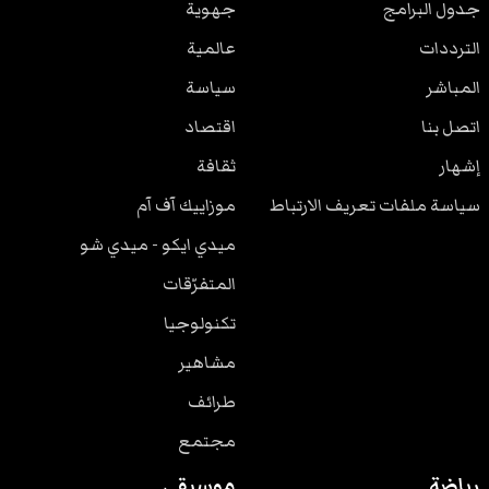
جدول البرامج
جهوية
الترددات
عالمية
المباشر
سياسة
اتصل بنا
اقتصاد
إشهار
ثقافة
سياسة ملفات تعريف الارتباط
موزاييك آف آم
ميدي ايكو - ميدي شو
المتفرّقات
تكنولوجيا
مشاهير
طرائف
مجتمع
رياضة
موسيقى