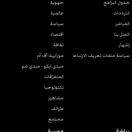
جدول البرامج
جهوية
الترددات
عالمية
المباشر
سياسة
اتصل بنا
اقتصاد
إشهار
ثقافة
سياسة ملفات تعريف الارتباط
موزاييك آف آم
ميدي ايكو - ميدي شو
المتفرّقات
تكنولوجيا
مشاهير
طرائف
مجتمع
رياضة
موسيقى