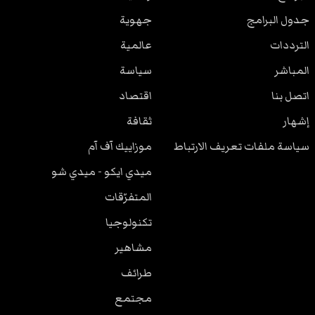
جدول البرامج
جهوية
الترددات
عالمية
المباشر
سياسة
اتصل بنا
اقتصاد
إشهار
ثقافة
سياسة ملفات تعريف الارتباط
موزاييك آف آم
ميدي ايكو - ميدي شو
المتفرّقات
تكنولوجيا
مشاهير
طرائف
مجتمع