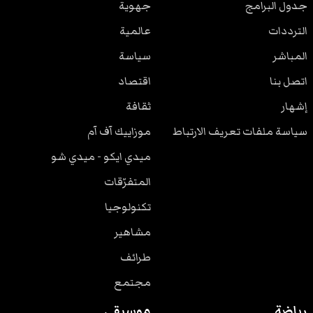
جدول البرامج
جهوية
الترددات
عالمية
المباشر
سياسة
اتصل بنا
اقتصاد
إشهار
ثقافة
سياسة ملفات تعريف الارتباط
موزاييك آف آم
ميدي ايكو - ميدي شو
المتفرّقات
تكنولوجيا
مشاهير
طرائف
مجتمع
رياضة
موسيقى