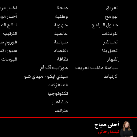
الفريق
صحة
اخبار الر
البرامج
وطنية
أخبار الرا
جدول البرامج
جهوية
نتائج الم
الترددات
عالمية
الترتيب
المباشر
سياسة
فوروم سب
اتصل بنا
اقتصاد
سبور اكس
إشهار
ثقافة
البومات 
سياسة ملفات تعريف
موزاييك آف آم
الارتباط
ميدي ايكو - ميدي شو
المتفرّقات
تكنولوجيا
مشاهير
طرائف
مجتمع
أحلى صباح
ليندا رحالي