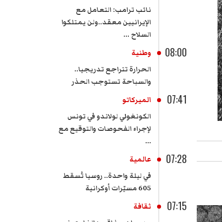
نائب ترامب: التعامل مع
الإيرانيين معقد..ولن يمتلكوا
السلاح ...
08:00
وطنية
الحرارة تتراجع تدريجيا..
والسباحة تستوجب الحذر
07:41
الميركاتو
الكونغولي لولاندو في تونس
لإجراء الفحوصات والتوقيع مع
...
07:28
عالمية
في ليلة واحدة.. روسيا تُسقط
605 مسيّرات أوكرانية
07:15
ثقافة