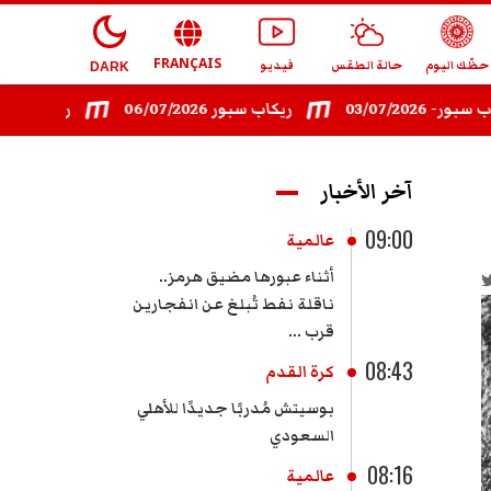
FRANÇAIS
حظّك اليوم
حالة الطقس
فيديو
DARK
03/07
ريكاب سبور 06/07/2026
ريكاب سبور - 08/07/2026
آخر الأخبار
09:00
عالمية
أثناء عبورها مضيق هرمز..
ناقلة نفط تُبلغ عن انفجارين
قرب ...
08:43
كرة القدم
بوسيتش مُدربًا جديدًا للأهلي
السعودي
08:16
عالمية