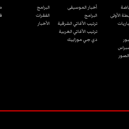
ياضة
أخبار الموسيقى
البرامج
ص
بطة الأولى
البرامج
الفقرات
ف
باريات
ترتيب الأغاني الشرقية
الأخبار
ترتيب الأغاني الغربية
ور
دي جي موزاييك
براس
الصور