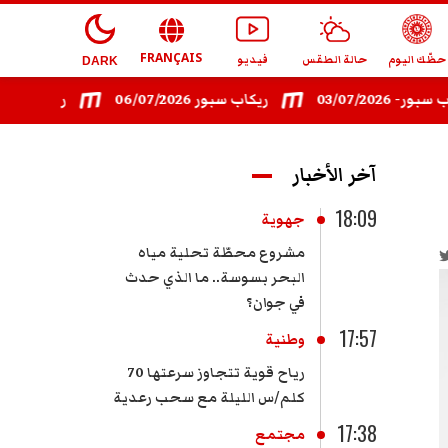
FRANÇAIS
حظّك اليوم
حالة الطقس
فيديو
DARK
03/07
ريكاب سبور 06/07/2026
ريكاب سبور - 08/07/2026
آخر الأخبار
18:09
جهوية
مشروع محطّة تحلية مياه
البحر بسوسة.. ما الذي حدث
في جوان؟
17:57
وطنية
رياح قوية تتجاوز سرعتها 70
كلم/س الليلة مع سحب رعدية
17:38
مجتمع