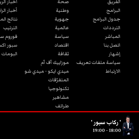
الفريق
صحة
اخبار الر
البرامج
وطنية
أخبار الرا
جدول البرامج
جهوية
نتائج الم
الترددات
عالمية
الترتيب
المباشر
سياسة
فوروم سب
اتصل بنا
اقتصاد
سبور اكس
إشهار
ثقافة
البومات 
سياسة ملفات تعريف
موزاييك آف آم
الارتباط
ميدي ايكو - ميدي شو
المتفرّقات
تكنولوجيا
مشاهير
طرائف
مجتمع
' ركاب سبور '
19:00
-
18:00