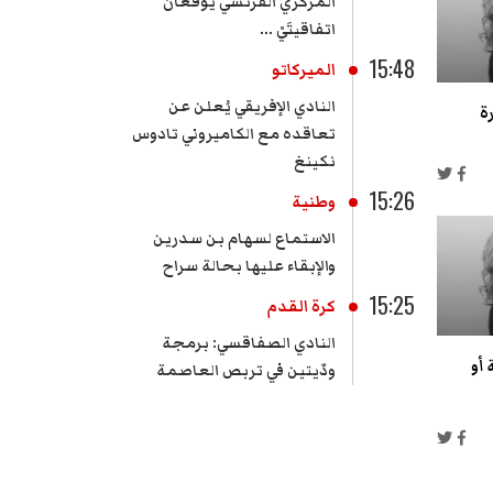
المركزي الفرنسي يوقعان
اتفاقيتَيْ ...
15:48
الميركاتو
النادي الإفريقي يُعلن عن
ة
تعاقده مع الكاميروني تادوس
نكينغ
15:26
وطنية
الاستماع لسهام بن سدرين
والإبقاء عليها بحالة سراح
15:25
كرة القدم
النادي الصفاقسي: برمجة
 أو
ودّيتين في تربص العاصمة