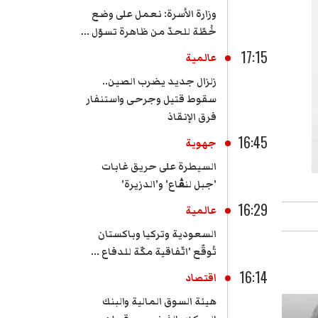
وزارة الأسرة: نعمل على وضع
خُطّة للحدّ من ظاهرة تسوّل ...
17:15
عالمية
زلزال جديد يضرب الصين..
سقوط قتيل وجرحى واستنفار
فرق الإنقاذ
16:45
جهوية
السيطرة على حريق غابات
'جبل لنڨاع' و'الدزيرة'
16:29
عالمية
السعودية وتركيا وباكستان
تُوقّع 'اتّفاقية مكّة للدفاع ...
16:14
اقتصاد
هيئة السوق المالية والبنك