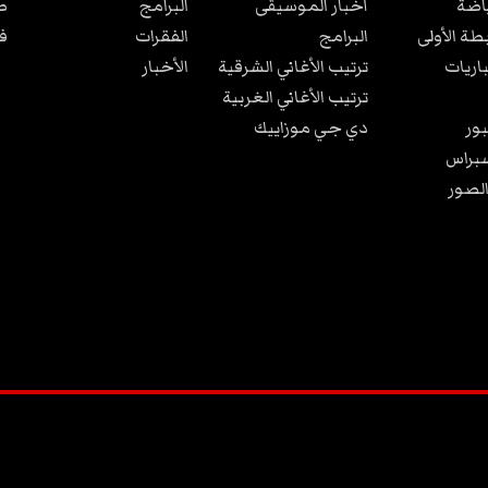
ياضة
أخبار الموسيقى
البرامج
ص
بطة الأولى
البرامج
الفقرات
ف
باريات
ترتيب الأغاني الشرقية
الأخبار
ترتيب الأغاني الغربية
ور
دي جي موزاييك
براس
الصور
2026
©
كل الحقوق محفوظة
.
تصميم و تطوير الموقع من قبل
:
TANIT WEB