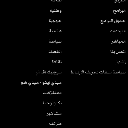
الفريق
صحة
البرامج
وطنية
جدول البرامج
جهوية
الترددات
عالمية
المباشر
سياسة
اتصل بنا
اقتصاد
إشهار
ثقافة
سياسة ملفات تعريف الارتباط
موزاييك آف آم
ميدي ايكو - ميدي شو
المتفرّقات
تكنولوجيا
مشاهير
طرائف