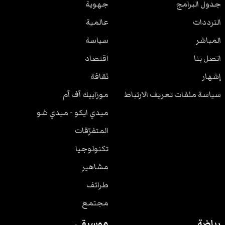
جدول البرامج
جهوية
الترددات
عالمية
المباشر
سياسة
اتصل بنا
اقتصاد
إشهار
ثقافة
سياسة ملفات تعريف الارتباط
موزاييك آف آم
ميدي ايكو - ميدي شو
المتفرّقات
تكنولوجيا
مشاهير
طرائف
مجتمع
رياضة
موسيقى