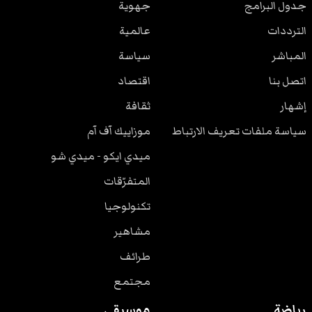
جدول البرامج
جهوية
الترددات
عالمية
المباشر
سياسة
اتصل بنا
اقتصاد
إشهار
ثقافة
سياسة ملفات تعريف الارتباط
موزاييك آف آم
ميدي ايكو - ميدي شو
المتفرّقات
تكنولوجيا
مشاهير
طرائف
مجتمع
رياضة
موسيقى