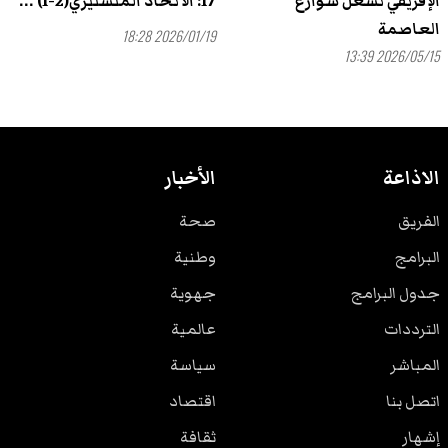
الإفريقي تشعل شوارع
17: الاتحاد المنستيري(2-1) ...
العاصمة
2026/01/19 18:28
2026/05/15 13:39
الاذاعة
الأخبار
الفريق
صحة
البرامج
وطنية
جدول البرامج
جهوية
الترددات
عالمية
المباشر
سياسة
اتصل بنا
اقتصاد
إشهار
ثقافة