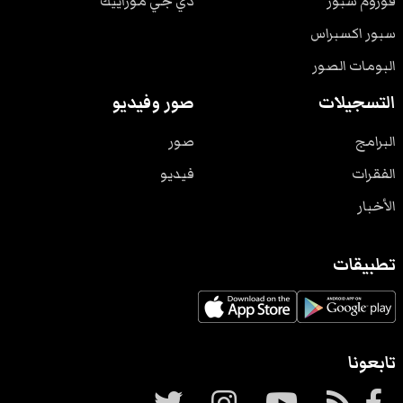
فوروم سبور
دي جي موزاييك
سبور اكسبراس
البومات الصور
التسجيلات
صور وفيديو
البرامج
صور
الفقرات
فيديو
الأخبار
تطبيقات
تابعونا