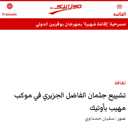
language
menu
القائمة
Français
مسرحية 'إقامة شهيرة' بمهرجان بوقرنين الدولي
ثقافة
تشييع جثمان الفاضل الجزيري في موكب
مهيب بأوتيك
صور :
سفيان حمداوي