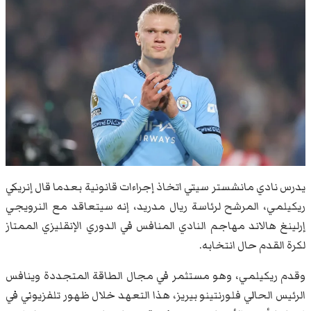
يدرس ​نادي مانشستر سيتي اتخاذ إجراءات قانونية بعدما قال إنريكي
​ريكيلمي، المرشح لرئاسة ريال مدريد، ‌إنه سيتعاقد مع النرويجي
إرلينغ هالاند ‌مهاجم النادي المنافس في ‌الدوري الإنقليزي الممتاز
لكرة القدم حال انتخابه.
وقدم ريكيلمي، وهو مستثمر في مجال الطاقة المتجددة وينافس
الرئيس الحالي ⁠فلورنتينو بيريز، هذا التعهد خلال ظهور تلفزيوني في