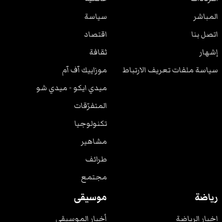
المباشر
سياسة
اتصل بنا
اقتصاد
إشهار
ثقافة
سياسة ملفات تعريف الارتباط
موزاييك آف آم
ميدي ايكو - ميدي شو
المتفرّقات
تكنولوجيا
مشاهير
طرائف
مجتمع
رياضة
موسيقى
اخبار الرياضة
أخبار الموسيقى