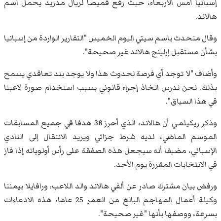
إسبانيا أمس الأربعاء، حيث رفع قميصا لريال مدريد يحمل اسم
هالاند.
وقال ​متحدث باسم سيتي اليوم الخميس "التقارير الواردة من إسبانيا
بشأن مستقبل إرلينج هالاند غير صحيحة".
وأضاف "لا ⁠توجد أي فرصة لحدوث هذا ولا يوجد بند تعاقدي يسمح
بذلك. نحن ندرس اتخاذ إجراء ⁠قانوني بسبب استخدام صورة لاعبنا
في هذا السياق".
وذكر ريكيلمي أن هالاند، الذي أحرز 38 هدفا في جميع المسابقات
الموسم الماضي، لديه شرط جزائي ويريد الانتقال إلى النادي
الإسباني، مضيفا أنه سيجعل هذه الصفقة على رأس أولوياته إذا فاز
في الانتخابات المقررة يوم الأحد.
ورفض بيان مشترك صادر عن ألفي ​هالاند والد اللاعب، ورافايلا بيمنتا
وكيلة أعمال المهاجم البالغ من العمر 25 عاما، هذه الادعاءات
بسرعة، ووصفها بأنها "غير صحيحة".