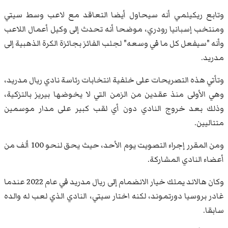
وتابع ريكيلمي أنه سيحاول ‌أيضا التعاقد مع لاعب وسط سيتي
ومنتخب إسبانيا رودري، موضحا أنه تحدث إلى وكيل أعمال اللاعب
وأنه "سيفعل كل ما في وسعه" ⁠لجلب الفائز بجائزة الكرة الذهبية إلى
مدريد.
وتأتي هذه التصريحات ‌على خلفية انتخابات رئاسة نادي ريال مدريد،
وهي الأولى منذ عقدين من الزمن التي لا يخوضها بيريز بالتزكية،
وذلك بعد خروج النادي دون أي لقب كبير على مدار موسمين
متتاليين.
ومن المقرر إجراء التصويت يوم الأحد، حيث يحق لنحو 100 ألف من
أعضاء النادي المشاركة.
وكان هالاند يملك خيار الانضمام ‌إلى ريال مدريد في عام ⁠2022 عندما
غادر بروسيا دورتموند، لكنه اختار سيتي، النادي الذي لعب له والده
سابقا.