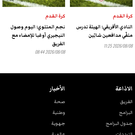
كرة القدم
كرة القدم
النادي الأفريقي: الهيئة تدرس
نجم المتلوي: اليوم وصول
ملفّي مدافعين شابّين
النيجيري أوغبا للإمضاء مع
الفريق
2026/08/08 11:25
2026/08/08 08:44
الاذاعة
الأخبار
الفريق
صحة
البرامج
وطنية
جدول البرامج
جهوية
الترددات
عالمية