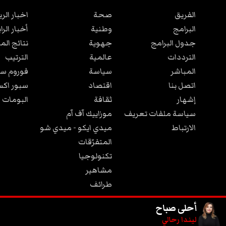
الفريق
صحة
اخبار الر
البرامج
وطنية
أخبار الرا
جدول البرامج
جهوية
نتائج الم
الترددات
عالمية
الترتيب
المباشر
سياسة
فوروم سب
اتصل بنا
اقتصاد
سبور اكس
إشهار
ثقافة
البومات 
سياسة ملفات تعريف
موزاييك آف آم
الارتباط
ميدي ايكو - ميدي شو
المتفرّقات
تكنولوجيا
مشاهير
طرائف
مجتمع
أحلى صباح
ليندا رحالي