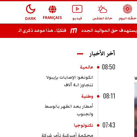
FRANÇAIS
حظّك اليوم
حالة الطقس
فيديو
DARK
ف حق المواليد الجدد
فلكيًا.. هذا موعد ذكرى المولد النبوي ال
آخر الأخبار
08:50
عالمية
الكونغو: الإصابات بإيبولا
تتجاوز الـ4 آلاف
08:11
وطنية
أمطار بعد الظهر بالوسط
والجنوب
07:43
تكنولوجيا
محكمة أميركية تأمر شركة