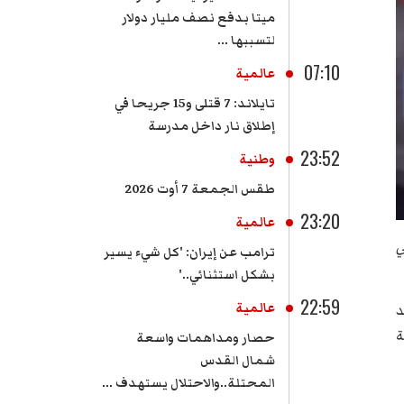
ميتا بدفع نصف مليار دولار
لتسببها ...
07:10
عالمية
تايلاند: 7 قتلى و15 جريحا في
إطلاق نار داخل مدرسة
23:52
وطنية
طقس الجمعة 7 أوت 2026
23:20
عالمية
جي
ترامب عن إيران: 'كل شيء يسير
بشكل استثنائي..'
22:59
عالمية
د
ة
حصار ومداهمات واسعة
شمال القدس
المحتلة..والاحتلال يستهدف ...