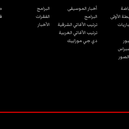
ياضة
أخبار الموسيقى
البرامج
ص
بطة الأولى
البرامج
الفقرات
ف
باريات
ترتيب الأغاني الشرقية
الأخبار
ترتيب الأغاني الغربية
ور
دي جي موزاييك
براس
الصور