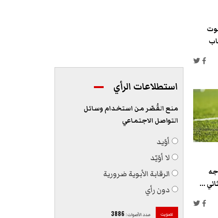
كوت
قاب
استطلاعات الرأي
منع القُصّر من استخدام وسائل
التواصل الاجتماعي
أؤيد
لا أؤيّد
اجه
الرقابة الأبوية ضرورية
ني ...
دون رأي
3886
تصويت
عدد الأصوات
: