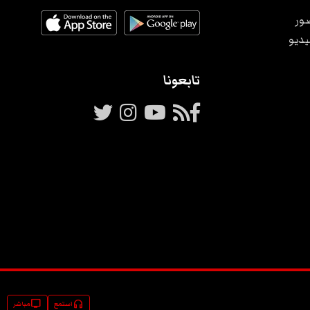
ور
يديو
تابعونا
tv
headphones
استمع
مباشر