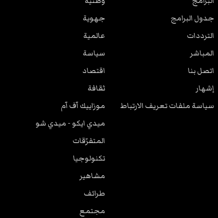
البرامج
وطنية
جدول البرامج
جهوية
الترددات
عالمية
المباشر
سياسة
اتصل بنا
اقتصاد
إشهار
ثقافة
سياسة ملفات تعريف الارتباط
موزاييك آف آم
ميدي ايكو - ميدي شو
المتفرّقات
تكنولوجيا
مشاهير
طرائف
مجتمع