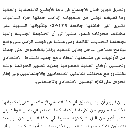
وتطرق الوزير خلال الاجتماع إلى دقة الأوضاع الإقتصادية والمالية
وما تعيشه تونس من صعوبات ازدادت حدتها جراء التداعيات
الكبرى التي خلفتها جائحة COVID19 وتأثيراتها السلبية على
مختلف محركات النمو، مشيرا إلى أن الحكومة الجديدة واعية
بجسامة التحديات القائمة وهي منكبة في الوقت الراهن على وضع
برنامج إصلاحي عاجل وقابل للتنفيذ يرتكز بالخصوص على جملة
من الأولويات في مقدمتها، إعطاء دفع جديد للنشاط الاقتصادي
وتحسين أوضاع المالية العمومية ومزيد تطوير الحوكمة وذلك
بالتشاور مع مختلف الفاعلين الاقتصاديين والاجتماعيين وفي إطار
الحرص على تلازم البعدين الاقتصادي والاجتماعي.
وبين الوزير أن تونس تعوّل في هذا التمشي الإصلاحي على إمكانياتها
الذاتية للخروج من الأزمة الراهنة، كما تتطلع في نفس الوقت إلى
دعم أكبر من قبل شركائها، معربا في هذا السياق عن ارتياحه
للتعاون القائم مع البنك الدولي الذي يعد من أبرز شركاء تونس في