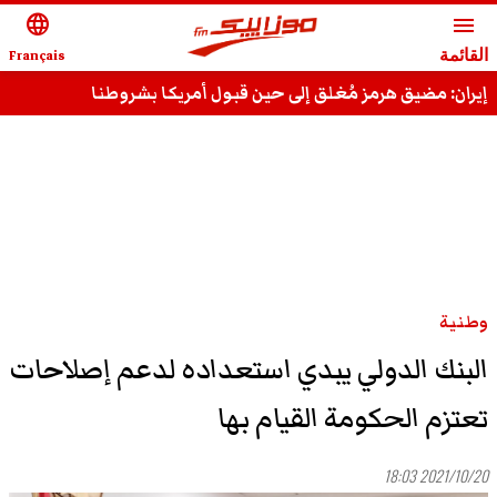
language
menu
القائمة
Français
إيران: مضيق هرمز مُغلق إلى حين قبول أمريكا بشروطنا
وطنية
البنك الدولي يبدي استعداده لدعم إصلاحات
تعتزم الحكومة القيام بها
2021/10/20 18:03