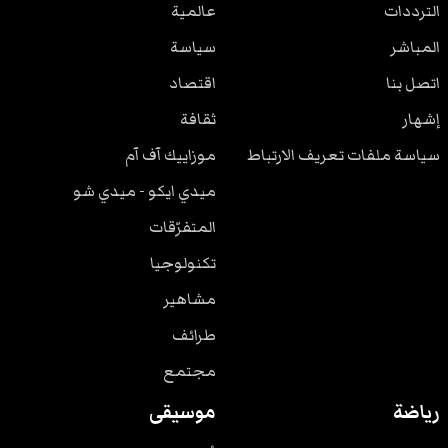
الترددات
عالمية
المباشر
سياسة
اتصل بنا
اقتصاد
إشهار
ثقافة
سياسة ملفات تعريف الارتباط
موزاييك آف آم
ميدي ايكو - ميدي شو
المتفرّقات
تكنولوجيا
مشاهير
طرائف
مجتمع
رياضة
موسيقى