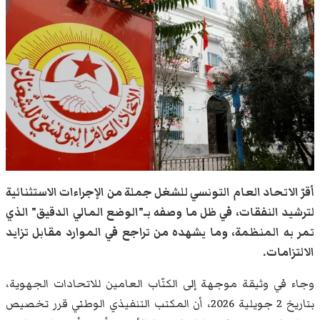
أقرّ الاتحاد العام التونسي للشغل جملة من الإجراءات الاستثنائية
لترشيد النفقات، في ظل ما وصفه بـ"الوضع المالي الدقيق" الذي
تمر به المنظمة، وما يشهده من تراجع في الموارد مقابل تزايد
الالتزامات.
وجاء في وثيقة موجهة إلى الكتّاب العامين للاتحادات الجهوية،
بتاريخ 2 جويلية 2026، أن المكتب التنفيذي الوطني قرر تخصيص