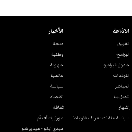
الاذاعة
الأخبار
الفريق
صحة
البرامج
وطنية
جدول البرامج
جهوية
الترددات
عالمية
المباشر
سياسة
اتصل بنا
اقتصاد
إشهار
ثقافة
سياسة ملفات تعريف الارتباط
موزاييك آف آم
ميدي ايكو - ميدي شو