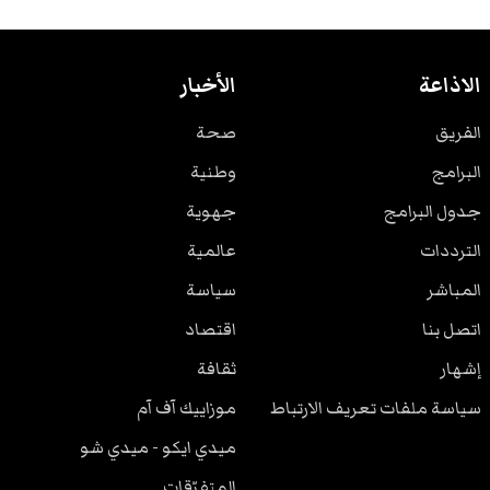
الاذاعة
الأخبار
الفريق
صحة
البرامج
وطنية
جدول البرامج
جهوية
الترددات
عالمية
المباشر
سياسة
اتصل بنا
اقتصاد
إشهار
ثقافة
سياسة ملفات تعريف الارتباط
موزاييك آف آم
ميدي ايكو - ميدي شو
المتفرّقات