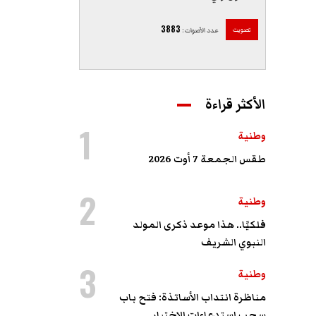
3883
تصويت
عدد الأصوات
:
الأكثر قراءة
1
وطنية
طقس الجمعة 7 أوت 2026
2
وطنية
فلكيًا.. هذا موعد ذكرى المولد
النبوي الشريف
3
وطنية
مناظرة انتداب الأساتذة: فتح باب
سحب استدعاءات الاختبار ...