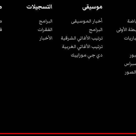
موسيقى
التسجيلات
ص
ياضة
أخبار الموسيقى
البرامج
ص
بطة الأولى
البرامج
الفقرات
ف
باريات
ترتيب الأغاني الشرقية
الأخبار
ترتيب الأغاني الغربية
ور
دي جي موزاييك
براس
الصور