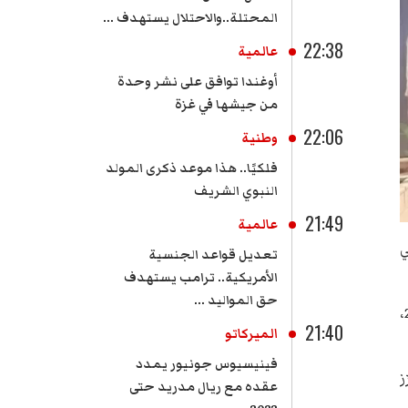
المحتلة..والاحتلال يستهدف ...
22:38
عالمية
أوغندا توافق على نشر وحدة
من جيشها في غزة
22:06
وطنية
فلكيًا.. هذا موعد ذكرى المولد
النبوي الشريف
21:49
عالمية
ي
تعديل قواعد الجنسية
الأمريكية.. ترامب يستهدف
حق المواليد ...
واشرفت وزيرة الشؤون الثقافية، أمينة الصرارفي، على حفل التدشين الذي انتظم مساء اليوم الأربعاء 3 جوان 2026،
21:40
الميركاتو
فينيسيوس جونيور يمدد
ز
عقده مع ريال مدريد حتى