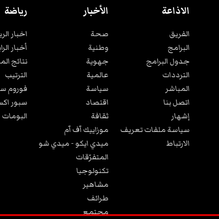
الاذاعة
الأخبار
رياضة
الفريق
صحة
اخبار الر
البرامج
وطنية
أخبار الرا
جدول البرامج
جهوية
نتائج الم
الترددات
عالمية
الترتيب
المباشر
سياسة
فوروم سب
اتصل بنا
اقتصاد
سبور اكس
إشهار
ثقافة
البومات 
سياسة ملفات تعريف
موزاييك آف آم
الارتباط
ميدي ايكو - ميدي شو
المتفرّقات
تكنولوجيا
مشاهير
طرائف
مجتمع