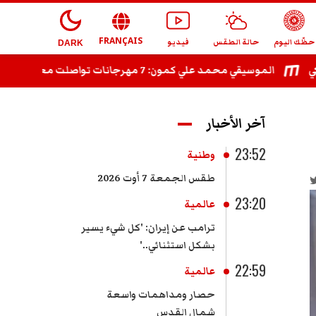
FRANÇAIS
حظّك اليوم
حالة الطقس
فيديو
DARK
الموسيقي محمد علي كمون: 7 مهرجانات تواصلت معي ثم استبعدتني دون توضيح
آخر الأخبار
23:52
وطنية
طقس الجمعة 7 أوت 2026
23:20
عالمية
ترامب عن إيران: 'كل شيء يسير
بشكل استثنائي..'
22:59
عالمية
حصار ومداهمات واسعة
شمال القدس