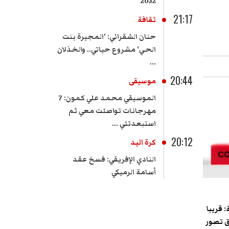
2032
21:17
ثقافة
حنان الشقراني: 'المجيرة بنت
الحي' مشروع حياتي.. والخذلان
...
20:44
موسيقى
الموسيقي محمد علي كمون: 7
مهرجانات تواصلت معي ثم
استبعدتني ...
20:12
كرة اليد
النادي الإفريقي: فسخ عقد
أسامة الرميكي
 قريبا
 تصور