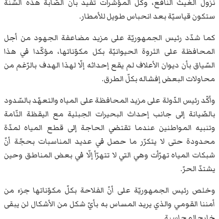
نزول الغيث النّافع، وكلّ المؤشّرات تفيد بأنّ الصّابة هذه السّنة
ستكون قياسيّة بعد انحباس طويل للأمطار.
كما شدّد رئيس الجمهوريّة على مزيد مضاعفة الجهود من أجل
المحافظة على الثروة الحيوانيّة بكل مكوّناتها، مؤكّدا في هذا
السّياق بأن ديوان الأعلاف لم يقع إحداثه إلّا لهذا الهدف بالرّغم من
محاولات البعض إفشاله بكلّ الطرق.
وأكّد رئيس الدّولة على مزيد المحافظة على المياه والتعهّد بالسّدود
بالصّيانة إلى جانب إحداث البحيرات الجبلية مع اليقظة التّامة
وتنبيه المواطنين عندما تقتضي الحاجة إلى قطع المياه لمدّة
محدودة حتى لا يتكرّر ما حصل في عديد المناسبات بحجّة أنّ
شبكات المياه تهرّأت وهي التي لا تتهرّأ إلّا في بعض المناطق وحين
يشتدّ الحرّ.
وخلص رئيس الجمهوريّة على أنّ الفلاحة بكلّ مكوّناتها جزء من
أمننا القومي والذي يريد المساس به بأيّ شكل من الأشكال لن يبقى
خارج المحاسبة.