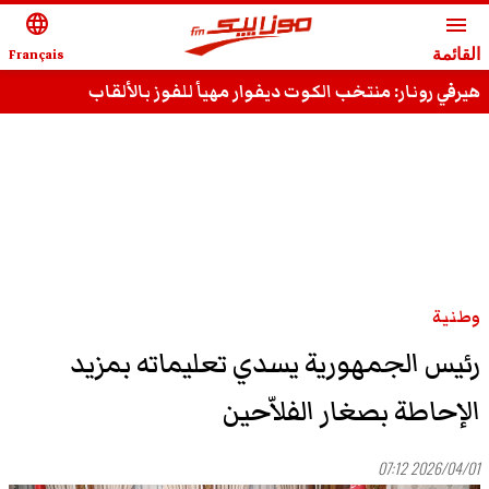
language
menu
القائمة
Français
هيرفي رونار: منتخب الكوت ديفوار مهيأ للفوز بالألقاب
وطنية
رئيس الجمهورية يسدي تعليماته بمزيد
الإحاطة بصغار الفلاّحين
2026/04/01 07:12