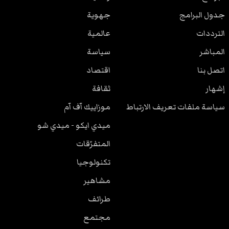
جدول البرامج
جهوية
الترددات
عالمية
المباشر
سياسة
اتصل بنا
اقتصاد
إشهار
ثقافة
سياسة ملفات تعريف الارتباط
موزاييك آف آم
ميدي ايكو - ميدي شو
المتفرّقات
تكنولوجيا
مشاهير
طرائف
مجتمع