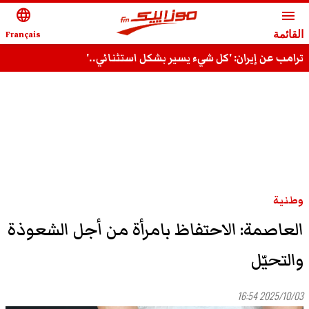
language
menu
القائمة
Français
ترامب عن إيران: 'كل شيء يسير بشكل استثنائي..'
وطنية
العاصمة: الاحتفاظ بامرأة من أجل الشعوذة
والتحيّل
2025/10/03 16:54