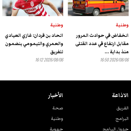
وطنية
وطنية
انخفاض في حوادث المرور
اتحاد بن قردان: غازي العيادي
مقابل ارتفاع في عدد القتلى
والعمري والتيمومي ينضمون
منذ بداية ...
للفريق
2026/08/06 16:12
2026/08/06 16:50
الاذاعة
الأخبار
الفريق
صحة
البرامج
وطنية
جدول البرامج
جهوية