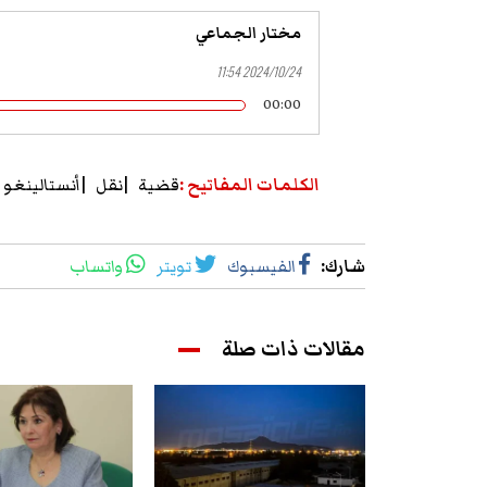
مختار الجماعي
2024/10/24 11:54
00:00
الكلمات المفاتيح
:
قضية
نقل
أنستالينغو
شارك
:
الفيسبوك
تويتر
واتساب
مقالات ذات صلة