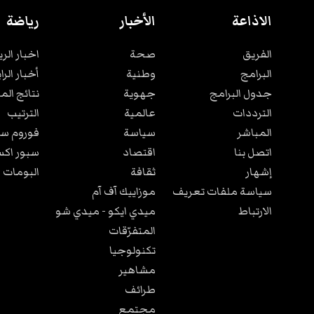
الاذاعة
الأخبار
رياضة
الفريق
صحة
اخبار الر
البرامج
وطنية
أخبار الرا
جدول البرامج
جهوية
نتائج الم
الترددات
عالمية
الترتيب
المباشر
سياسة
فوروم سب
اتصل بنا
اقتصاد
سبور اكس
إشهار
ثقافة
البومات 
سياسة ملفات تعريف
موزاييك آف آم
الارتباط
ميدي ايكو - ميدي شو
المتفرّقات
تكنولوجيا
مشاهير
طرائف
مجتمع