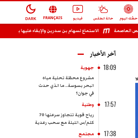
FRANÇAIS
حظّك اليوم
حالة الطقس
فيديو
DARK
عاصمة
الاستماع لسهام بن سدرين والإبقاء عليها بحالة سراح
آخر الأخبار
18:09
جهوية
مشروع محطّة تحلية مياه
البحر بسوسة.. ما الذي حدث
في جوان؟
17:57
وطنية
رياح قوية تتجاوز سرعتها 70
كلم/س الليلة مع سحب رعدية
17:38
مجتمع