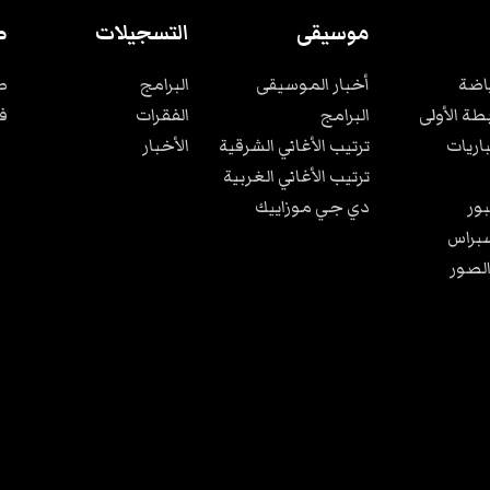
موسيقى
التسجيلات
ص
ياضة
أخبار الموسيقى
البرامج
ص
بطة الأولى
البرامج
الفقرات
ف
باريات
ترتيب الأغاني الشرقية
الأخبار
ترتيب الأغاني الغربية
ور
دي جي موزاييك
براس
الصور