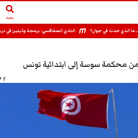
بحث
لذي حدث في جوان؟
النادي الصفاقسي: برمجة ودّيتين في تربص ال
من محكمة سوسة إلى ابتدائية تونس