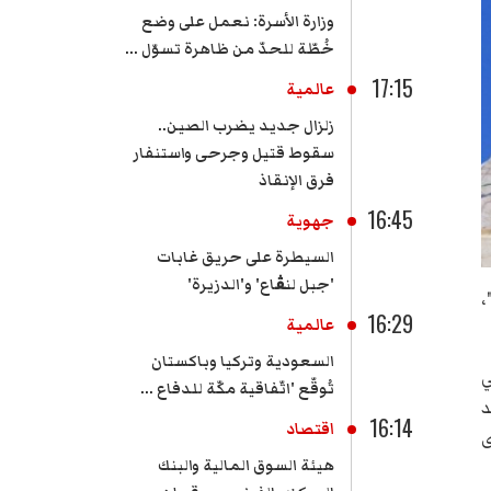
وزارة الأسرة: نعمل على وضع
خُطّة للحدّ من ظاهرة تسوّل ...
17:15
عالمية
زلزال جديد يضرب الصين..
سقوط قتيل وجرحى واستنفار
فرق الإنقاذ
16:45
جهوية
السيطرة على حريق غابات
'جبل لنڨاع' و'الدزيرة'
"
16:29
عالمية
السعودية وتركيا وباكستان
ي
تُوقّع 'اتّفاقية مكّة للدفاع ...
د
16:14
اقتصاد
ى
هيئة السوق المالية والبنك