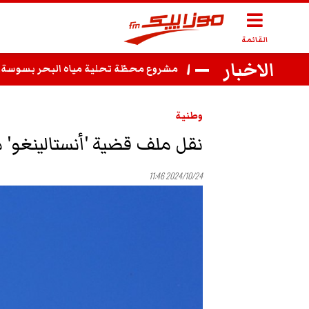
القائمة
الاخبار
مشروع محطّة تحلية مياه البحر بسوسة.. ما ا
وطنية
نقل ملف قضية 'أنستالينغو' 
2024/10/24 11:46