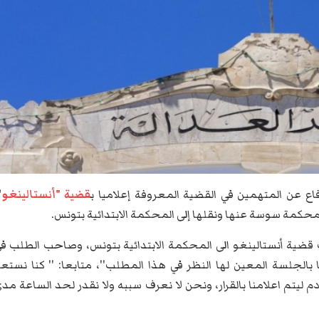
ع عن المتهمين في القضية المعروفة إعلاميا ب
قضية "أنستالينغو
،
حكمة سوسة عنها ونقلها إلى المحكمة الابتدائية بتونس.
ب قضية أنستالينغو الى المحكمة الابتدائية بتونس، وصاحب الطلب ف
بالجلسة المعين لها النظر في هذا المطلب''، متابعا: '' كنا نستع
دم ليتم اعلامنا بالقرار، ونحن لا نعرف سببه ولا نقدر لحد الساعة مد