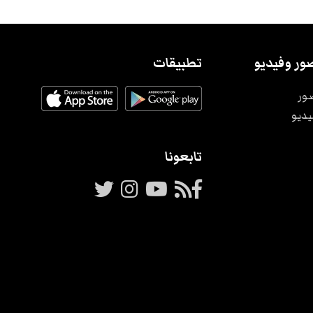
ور وفيديو
تطبيقات
ور
يديو
تابعونا