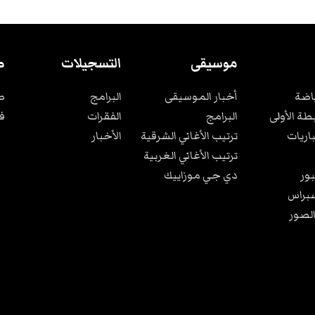
موسيقى
التسجيلات
ص
ياضة
أخبار الموسيقى
البرامج
ص
بطة الأولى
البرامج
الفقرات
ف
باريات
ترتيب الأغاني الشرقية
الأخبار
ترتيب الأغاني الغربية
ور
دي جي موزاييك
براس
الصور