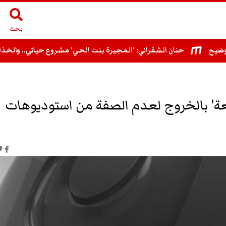
بحث
حنان الشقراني: 'المجيرة بنت الحي' مشروع حياتي.. والخذلان آلم
سعة' بالخروج لعدم الصفة من استوديوهات