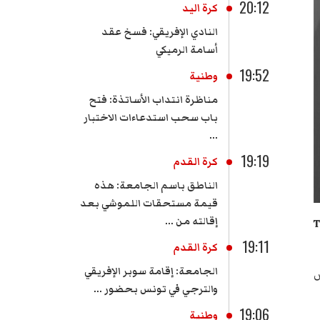
20:12
كرة اليد
النادي الإفريقي: فسخ عقد
أسامة الرميكي
19:52
وطنية
مناظرة انتداب الأساتذة: فتح
باب سحب استدعاءات الاختبار
...
19:19
كرة القدم
الناطق باسم الجامعة: هذه
قيمة مستحقات اللموشي بعد
إقالته من ...
 يقضي بإلزام شركة "Tetra
19:11
كرة القدم
الجامعة: إقامة سوبر الإفريقي
ص
والترجي في تونس بحضور ...
19:06
وطنية