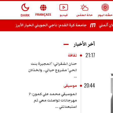
FRANÇAIS
حظّك اليوم
حالة الطقس
فيديو
DARK
ني
جامعة كرة القدم: ناجي الجويني الخيار الأبرز لتعويض الحيم
آخر الأخبار
21:17
ثقافة
حنان الشقراني: 'المجيرة بنت
الحي' مشروع حياتي.. والخذلان
...
20:44
موسيقى
الموسيقي محمد علي كمون: 7
مهرجانات تواصلت معي ثم
استبعدتني ...