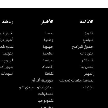
الاذاعة
الأخبار
رياضة
الفريق
صحة
اخبار الر
البرامج
وطنية
أخبار الرا
جدول البرامج
جهوية
نتائج الم
الترددات
عالمية
الترتيب
المباشر
سياسة
فوروم سب
اتصل بنا
اقتصاد
سبور اكس
إشهار
ثقافة
البومات 
سياسة ملفات تعريف
موزاييك آف آم
الارتباط
ميدي ايكو - ميدي شو
المتفرّقات
تكنولوجيا
مشاهير