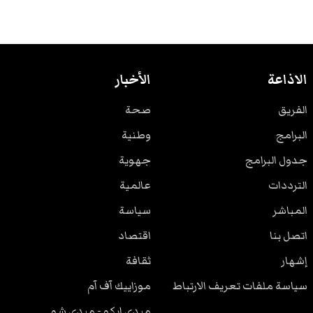
الاذاعة
الأخبار
الفريق
صحة
البرامج
وطنية
جدول البرامج
جهوية
الترددات
عالمية
المباشر
سياسة
اتصل بنا
اقتصاد
إشهار
ثقافة
سياسة ملفات تعريف الارتباط
موزاييك آف آم
ميدي ايكو - ميدي شو