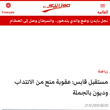
language
menu
القائمة
Français
نجل بايدن: وضع والدي يتدهور.. والسرطان وصل إلى العظام
رياضة
مستقبل قابس: عقوبة منع من الانتداب
وديون بالجملة
2026/06/03 21:10