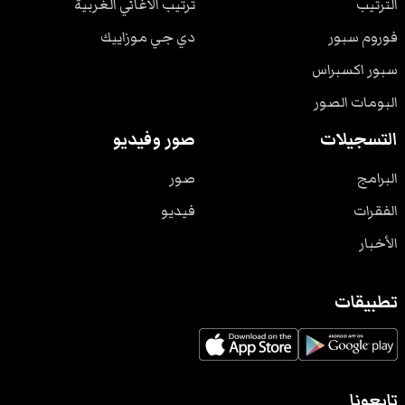
الترتيب
ترتيب الأغاني الغربية
فوروم سبور
دي جي موزاييك
سبور اكسبراس
البومات الصور
التسجيلات
صور وفيديو
البرامج
صور
الفقرات
فيديو
الأخبار
تطبيقات
تابعونا