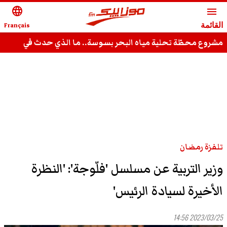
language
menu
القائمة
Français
مشروع محطّة تحلية مياه البحر بسوسة.. ما الذي حدث في
جوان؟
تلفزة رمضان
وزير التربية عن مسلسل 'فلّوجة': 'النظرة
الأخيرة لسيادة الرئيس'
2023/03/25 14:56