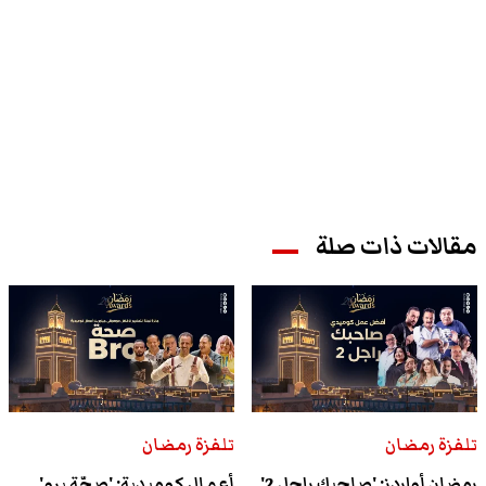
مقالات ذات صلة
تلفزة رمضان
تلفزة رمضان
رمضان أواردز: 'صاحبك راجل 2'
أعمال كوميدية: 'صحّة برو'