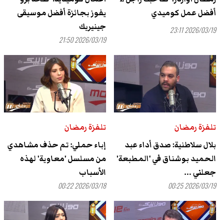
أفضل عمل كوميدي
يفوز بجائزة أفضل موسيقى
جينيريك
2026/03/19 23:11
2026/03/19 21:50
تلفزة رمضان
تلفزة رمضان
بلال سلاطنية: صدق أداء عبد
إباء حملي: تم حذف مشاهدي
الحميد بوشناق في 'المطبعة'
من مسلسل 'معاوية' لهذه
جعلني ...
الأسباب
2026/03/18 00:22
2026/03/19 00:25