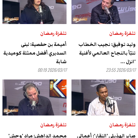
تلفزة رمضان
تلفزة رمضان
وليد توفيق: نجيب الخطاب
أميمة بن حفصية: لبنى
تنبّأ بالنجاح العالمي لأغنية
السديري أفضل ممثلة كوميدية
'انزل ...
شابة
2026/03/17 00:19
2026/03/17 23:55
تلفزة رمضان
تلفزة رمضان
صابر الهذيلي 'النقار': أعمالي
محمد الداهش: مراد 'وحش'