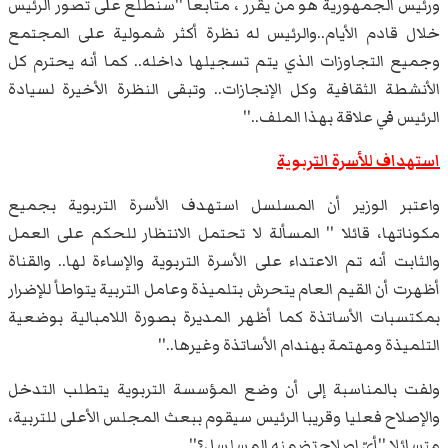
ورئيس الجمهورية هو من يقرر ، متابعا ''سنطلع على تصور الرئيس
خلال قادم الأيام..والرئيس له نظرة أكثر شمولية على المجتمع
وجميع التجاوزات الذي يتم تسجيلها داخله.. كما أنه يحترم كل
الأنشطة الثقافية وكل الإنجازات.. وتبقى النظرة الأخيرة لسيادة
الرئيس في علاقة بهذا الملف..''
استهداف للأسرة التربوية
واعتبر الوزير أن المسلسل استهدف الأسرة التربوية بجميع
مكوناتها، قائلا '' المسألة لا تحتمل الانتظار للحكم على العمل
والثابت أنه تم الاعتداء على الأسرة التربوية والإساءة لها.. والقناة
أظهرت أن القيم العام يتحرش بتلميذة وعامل التربية يتواطأ للإضرار
بمكتسبات الأساتذة كما أظهر المديرة بصورة اللامبالية بوضعية
التلميذة ومهتمة بهندام الأساتذة وغيرها..''
ولفت بالمناسبة إلى أن وضع المؤسسة التربوية يتطلب التدخل
والإصلاح فعليا وقريبا الرئيس سيقوم ببعث المجلس الأعلى للتربية،
متسائلا ''أيّ إصلاح تضمنه المسلسل؟''