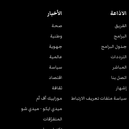
الاذاعة
الأخبار
الفريق
صحة
البرامج
وطنية
جدول البرامج
جهوية
الترددات
عالمية
المباشر
سياسة
اتصل بنا
اقتصاد
إشهار
ثقافة
سياسة ملفات تعريف الارتباط
موزاييك آف آم
ميدي ايكو - ميدي شو
المتفرّقات