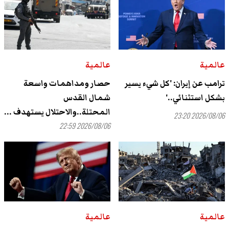
عالمية
عالمية
ترامب عن إيران: 'كل شيء يسير
حصار ومداهمات واسعة
بشكل استثنائي..'
شمال القدس
المحتلة..والاحتلال يستهدف ...
2026/08/06 23:20
2026/08/06 22:59
عالمية
عالمية