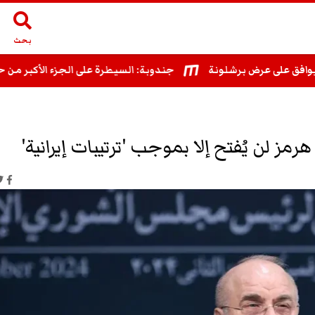
بحث
على عرض برشلونة
جندوبة: السيطرة على الجزء الأكبر من حريق غ
مز لن يُفتح إلا بموجب 'ترتيبات إيرانية'