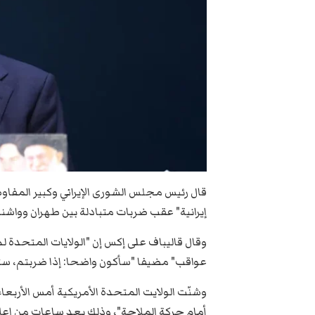
قال رئيس مجلس الشورى الإيراني وكبير المفاو
إيرانية" عقب ضربات متبادلة بين طهران وواشن
وقال قاليباف على إكس إن "الولايات المتحدة 
عواقب" مضيفا "سأكون واضحا: إذا ضربتم، ست
وشنّت الولايت المتحدة الأمريكية أمس الأربع
أمام حركة الملاحة"، وذلك بعد ​ساعات من إعلان 