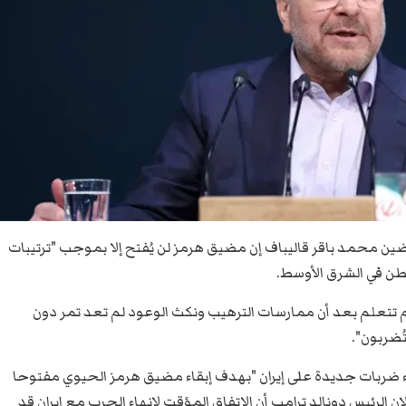
ضين محمد باقر قاليباف إن مضيق هرمز لن يُفتح إلا بموجب "ترتيبات
طن في الشرق الأوسط.
لم تتعلم بعد أن ممارسات الترهيب ونكث الوعود لم تعد تمر دون
ُضربون".
اء ضربات جديدة على إيران "بهدف إبقاء مضيق هرمز الحيوي مفتوحا
الرئيس دونالد ترامب أن الاتفاق المؤقت لإنهاء الحرب مع إيران ‌قد