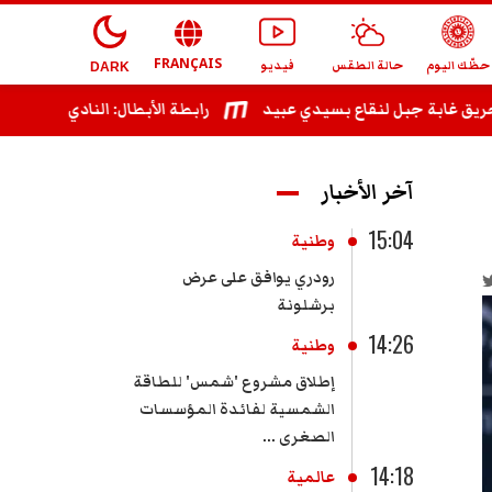
FRANÇAIS
حظّك اليوم
حالة الطقس
فيديو
DARK
ابة جبل لنقاع بسيدي عبيد
رابطة الأبطال: النادي الإفريقي يُواجه 
آخر الأخبار
15:04
وطنية
رودري يوافق على عرض
برشلونة
14:26
وطنية
إطلاق مشروع 'شمس' للطاقة
الشمسية لفائدة المؤسسات
الصغرى ...
14:18
عالمية