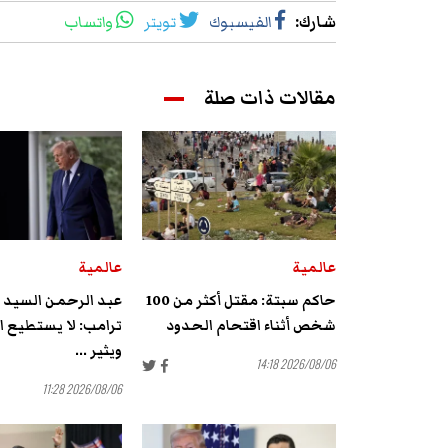
شارك
:
الفيسبوك
تويتر
واتساب
مقالات ذات صلة
عالمية
عالمية
حاكم سبتة: مقتل أكثر من 100
عبد الرحمن السيد ير
شخص أثناء اقتحام الحدود
ترامب: لا يستطيع ال
ويثير ...
2026/08/06 14:18
2026/08/06 11:28