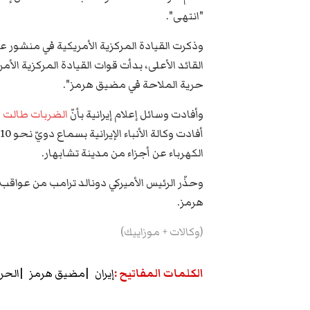
"انتهى".
وذكرت القيادة المركزية ‌الأمريكية في منشور
القائد الأعلى، بدأت قوات القيادة المركزية الأ
حرية الملاحة في مضيق هرمز".
وأفادت وسائل إعلام إيرانية بأنّ
الضربات طالت ع
أ
الكهرباء عن أجزاء من مدينة تشابهار.
وحذّر الرئيس الأميركي دونالد ترامب من عواق
هرمز.
(وكالات + موزاييك)
الكلمات المفاتيح
:
إيران
مضيق هرمز
الحر