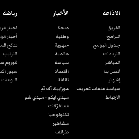
الاذاعة
الأخبار
رياضة
الفريق
صحة
اخبار الر
البرامج
وطنية
أخبار الرا
جدول البرامج
جهوية
نتائج الم
الترددات
عالمية
الترتيب
المباشر
سياسة
فوروم سب
اتصل بنا
اقتصاد
سبور اكس
إشهار
ثقافة
البومات 
سياسة ملفات تعريف
موزاييك آف آم
الارتباط
ميدي ايكو - ميدي شو
المتفرّقات
تكنولوجيا
مشاهير
طرائف