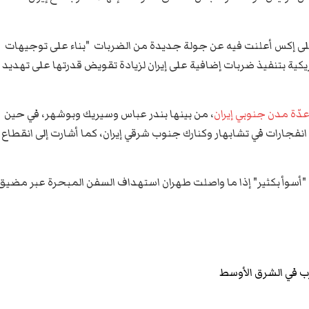
 على إكس أعلنت فيه عن جولة جديدة من الضربات "بناء على توجيهات
مريكية بتنفيذ ضربات إضافية على إيران لزيادة تقويض قدرتها على تهديد
دّة مدن جنوبي إيران
، من بينها بندر عباس وسيريك وبوشهر، في حين
فادت وكالة الأنباء الإيرانية بسماع دويّ نحو 10 انفجارات في تشابهار وكنارك جنوب شرقي إيران، كما أشارت إلى انقطاع
ب "أسوأ بكثير" إذا ما واصلت طهران استهداف السفن المبحرة عبر مضيق
ب في الشرق الأوسط