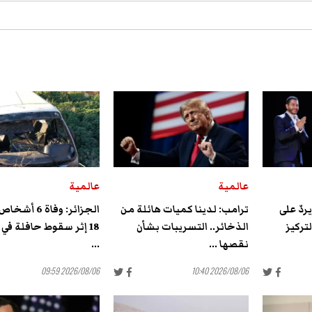
عالمية
عالمية
دّ على
ترامب: لدينا كميات هائلة من
الجزائر: وفاة 6
تركيز
الذخائر.. التسريبات بشأن
18 إثر سقوط حافلة في
نقصها ...
...
2026/08/06 09:59
2026/08/06 10:40