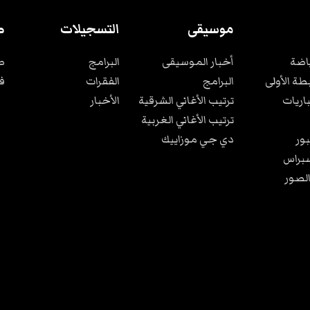
موسيقى
التسجيلات
ص
ياضة
أخبار الموسيقى
البرامج
ص
بطة الأولى
البرامج
الفقرات
ف
باريات
ترتيب الأغاني الشرقية
الأخبار
ترتيب الأغاني الغربية
ور
دي جي موزاييك
براس
الصور