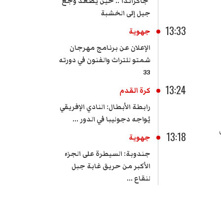
'جاكراندا'.. حين يصعد وجع
جيل إلى الخشبة
13:33
جهوية
الإعلان عن برنامج مهرجان
شمتو للتراث والفنون في دورته
33
13:24
كرة القدم
رابطة الأبطال: النادي الإفريقي
يُواجه دجوليبا في الدور ...
13:18
جهوية
جندوبة: السيطرة على الجزء
الأكبر من حريق غابة جبل
لنقاع ...