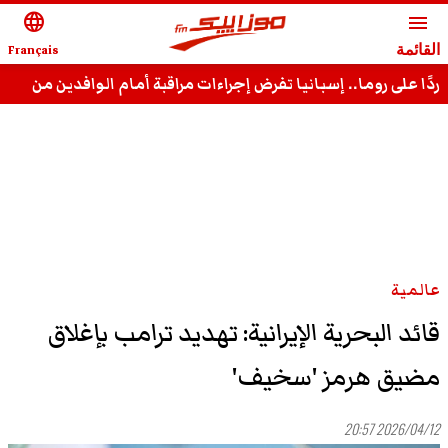
language
menu
القائمة
Français
ردًا على روما.. إسبانيا تفرض إجراءات مراقبة أمام الوافدين من
إيطاليا!
عالمية
قائد البحرية الإيرانية: تهديد ترامب بإغلاق
مضيق هرمز 'سخيف'
2026/04/12 20:57