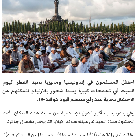
احتفل المسلمون في إندونيسيا وماليزيا بعيد الفطر اليوم
السبت في تجمعات كبيرة وسط شعور بالارتياح لتمكنهم من
الاحتفال بحرية بعد رفع معظم قيود كوفيد-19.
وفي إندونيسيا، أكبر الدول الإسلامية من حيث عدد السكان، أدت
الحشود صلاة العيد في ميناء سوندا كيلابا التاريخي بشمال جاكرتا.
وقالت ليلى (35 عاما) "أنا سعيدة جدا لأننا تحررنا (من قيود كوفيد)".