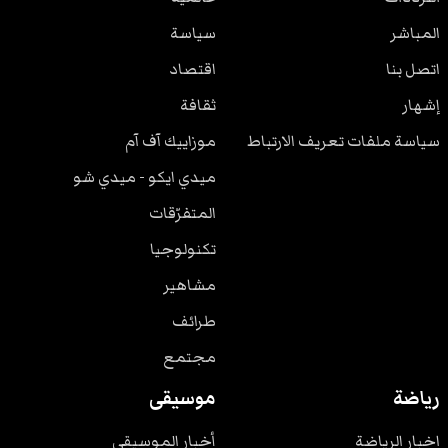
المباشر
سياسة
اتصل بنا
اقتصاد
إشهار
ثقافة
سياسة ملفات تعريف الارتباط
موزاييك آف آم
ميدي ايكو - ميدي شو
المتفرّقات
تكنولوجيا
مشاهير
طرائف
مجتمع
رياضة
موسيقى
اخبار الرياضة
أخبار الموسيقى