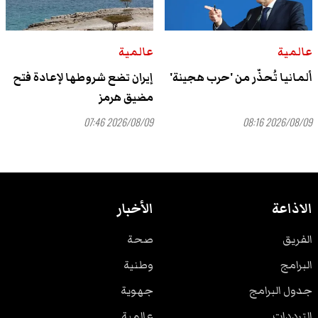
عالمية
عالمية
ألمانيا تُحذّر من 'حرب هجينة'
إيران تضع شروطها لإعادة فتح
مضيق هرمز
2026/08/09 07:46
2026/08/09 08:16
الاذاعة
الأخبار
الفريق
صحة
البرامج
وطنية
جدول البرامج
جهوية
الترددات
عالمية