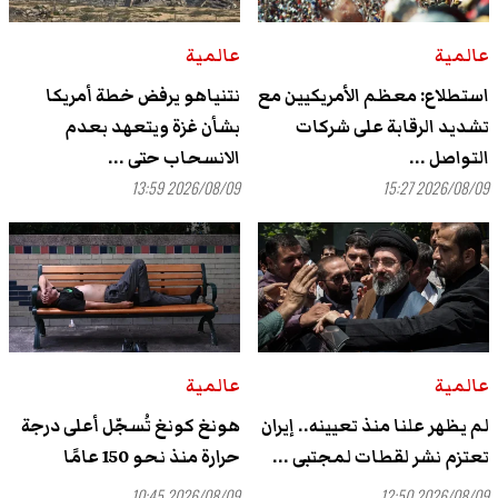
عالمية
عالمية
استطلاع: معظم الأمريكيين مع
نتنياهو يرفض خطة أمريكا
تشديد الرقابة على شركات
بشأن غزة ويتعهد بعدم
التواصل ...
الانسحاب حتى ...
2026/08/09 13:59
2026/08/09 15:27
عالمية
عالمية
لم يظهر علنا ‌منذ تعيينه.. إيران
هونغ كونغ تُسجّل أعلى درجة
تعتزم نشر لقطات لمجتبى ...
حرارة منذ نحو 150 عامًا
2026/08/09 10:45
2026/08/09 12:50