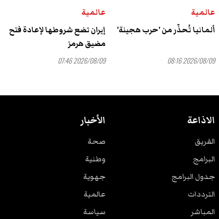
عالمية
عالمية
ألمانيا تُحذّر من 'حرب هجينة'
إيران تضع شروطها لإعادة فتح
مضيق هرمز
2026/08/09 07:46
2026/08/09 08:16
الاذاعة
الأخبار
الفريق
صحة
البرامج
وطنية
جدول البرامج
جهوية
الترددات
عالمية
المباشر
سياسة