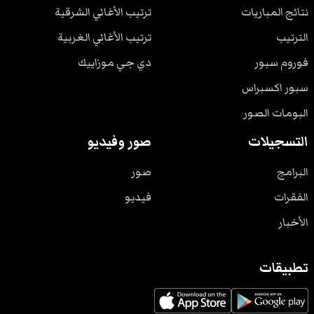
نتائج المباريات
ترتيب الأغاني الشرقية
الترتيب
ترتيب الأغاني الغربية
فوروم سبور
دي جي موزاييك
سبور اكسبراس
البومات الصور
التسجيلات
صور وفيديو
البرامج
صور
الفقرات
فيديو
الأخبار
تطبيقات