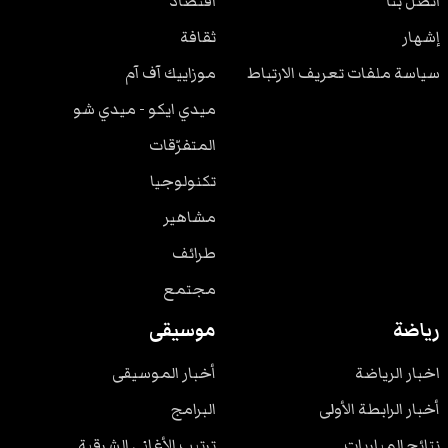
اتصل بنا
اقتصاد
إشهار
ثقافة
سياسة ملفات تعريف الارتباط
موزاييك آف آم
ميدي ايكو - ميدي شو
المتفرّقات
تكنولوجيا
مشاهير
طرائف
مجتمع
رياضة
موسيقى
اخبار الرياضة
أخبار الموسيقى
أخبار الرابطة الأولى
البرامج
نتائج المباريات
ترتيب الأغاني الشرقية