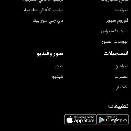
الترتيب
ترتيب الأغاني الغربية
فوروم سبور
دي جي موزاييك
سبور اكسبراس
البومات الصور
التسجيلات
صور وفيديو
البرامج
صور
الفقرات
فيديو
الأخبار
تطبيقات