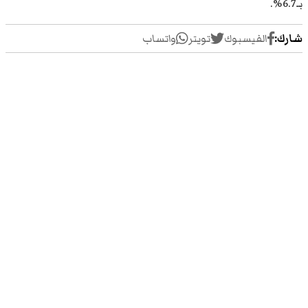
بـ6.7%.
شارك:
الفيسبوك
تويتر
واتساب