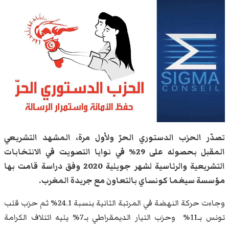
تصدّر الحزب الدستوري الحرّ ولأول مرة، المشهد التشريعي
المقبل بحصوله على 29% في نوايا التصويت في الانتخابات
التشريعية والرئاسية لشهر جويلية 2020 وفق دراسة قامت بها
مؤسسة سيغما كونساي بالتعاون مع جريدة المغرب.
وجاءت حركة النهضة في المرتبة الثانية بنسبة 24.1% ثم حزب قلب
تونس بـ11% وحزب التيار الديمقراطي بـ7% يليه ائتلاف الكرامة