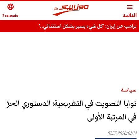
language
menu
القائمة
Français
ترامب عن إيران: 'كل شيء يسير بشكل استثنائي..'
سياسة
نوايا التصويت في التشريعية: الدستوري الحرّ
في المرتبة الأولى
2020/07/14 07:55