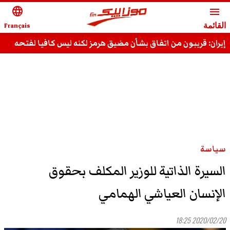
language
menu
القائمة
Français
إيران: قريبون من اتفاق بشأن مضيق هرمز لكنه ليس كافيا لفتحه
سياسة
السيرة الذاتية للوزير المكلف بحقوق
الإنسان العياشي الهمامي
2020/02/20 18:25