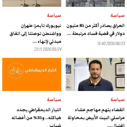
سياسة
سياسة
العراق يصادر أكثر من 85 مليون
نيويورك تايمز: طهران
دولار في قضية فساد مرتبطة ...
وواشنطن توصلتا إلى اتفاق
مبدئي لإنهاء ...
2026/06/23 15:40
2026/05/24 23:11
سياسة
سياسة
القضاء يتهم مهاجم عشاء
التيار الديمقراطي يجدد
مراسلي البيت الأبيض بمحاولة
هياكله.. و35% من أعضائه
اغتيال ...
شباب