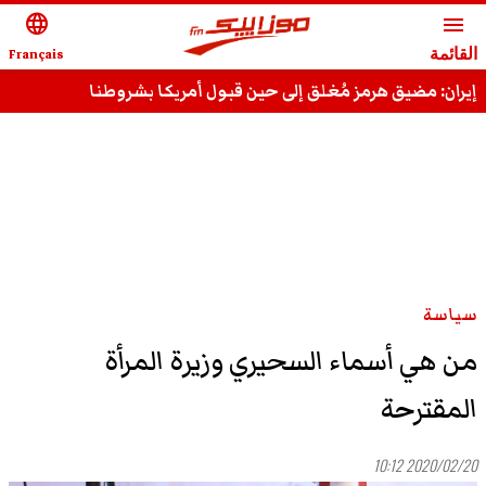
language
menu
القائمة
Français
إيران: مضيق هرمز مُغلق إلى حين قبول أمريكا بشروطنا
سياسة
من هي أسماء السحيري وزيرة المرأة
المقترحة
2020/02/20 10:12