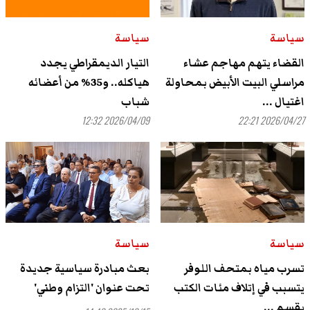
سياسة
سياسة
القضاء يتهم مهاجم عشاء
التيار الديمقراطي يجدد
مراسلي البيت الأبيض بمحاولة
هياكله.. و35% من أعضائه
اغتيال ...
شباب
2026/04/09 12:32
2026/04/27 22:21
سياسة
سياسة
تسرب مياه بمتحف اللوفر
بعث مبادرة سياسية جديدة
يتسبب في إتلاف مئات الكتب
تحت عنوان 'التزام وطني'
بقسم ...