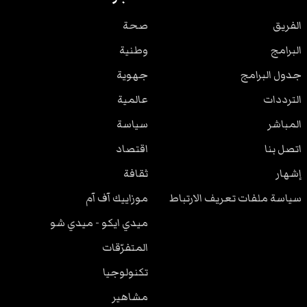
الفريق
صحة
البرامج
وطنية
جدول البرامج
جهوية
الترددات
عالمية
المباشر
سياسة
اتصل بنا
اقتصاد
إشهار
ثقافة
سياسة ملفات تعريف الارتباط
موزاييك آف آم
ميدي ايكو - ميدي شو
المتفرّقات
تكنولوجيا
مشاهير