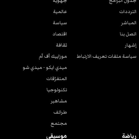
جدول البرامج
جهوية
الترددات
عالمية
المباشر
سياسة
اتصل بنا
اقتصاد
إشهار
ثقافة
سياسة ملفات تعريف الارتباط
موزاييك آف آم
ميدي ايكو - ميدي شو
المتفرّقات
تكنولوجيا
مشاهير
طرائف
مجتمع
رياضة
موسيقى