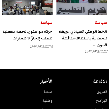
سياسة
سياسة
الخط الوطني السيادي:عريضة
حركة مواطنون: لحظة مفصلية
للمطالبة باستئناف مناقشة
تتطلب إنجازًا لا شعارات
قانون ...
2025/07/25 12:18
2025/10/07 11:43
الاذاعة
الأخبار
الفريق
صحة
البرامج
وطنية