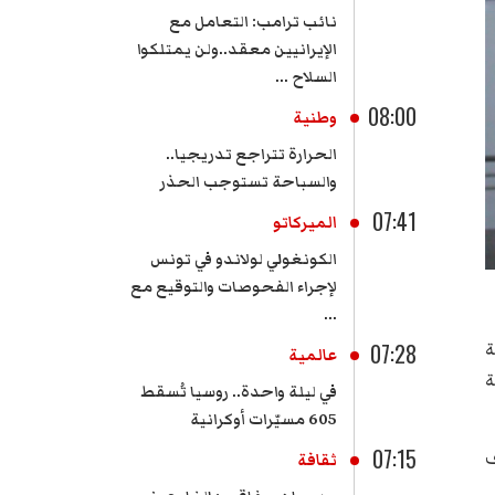
نائب ترامب: التعامل مع
الإيرانيين معقد..ولن يمتلكوا
السلاح ...
08:00
وطنية
الحرارة تتراجع تدريجيا..
والسباحة تستوجب الحذر
07:41
الميركاتو
الكونغولي لولاندو في تونس
لإجراء الفحوصات والتوقيع مع
...
احية
07:28
عالمية
 للمحكمة
في ليلة واحدة.. روسيا تُسقط
605 مسيّرات أوكرانية
07:15
ف
ثقافة