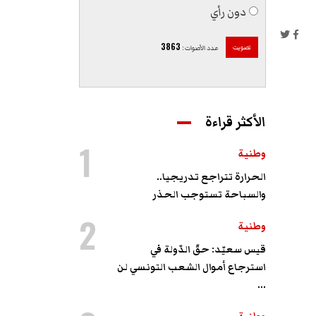
دون رأي
3863
تصويت
عدد الأصوات
:
الأكثر قراءة
1
وطنية
الحرارة تتراجع تدريجيا..
والسباحة تستوجب الحذر
2
وطنية
قيس سعيّد: حقّ الدّولة في
استرجاع أموال الشعب التونسي لن
...