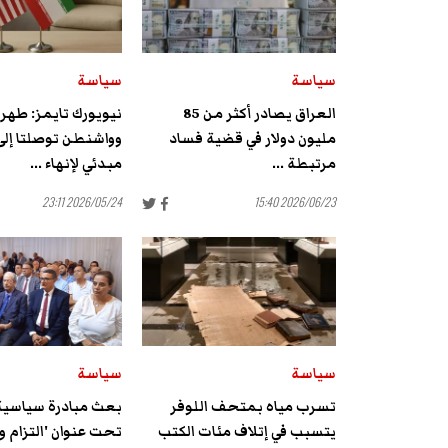
سياسة
سياسة
العراق يصادر أكثر من 85
نيويورك تايمز: طهرا
مليون دولار في قضية فساد
وواشنطن توصلتا إلى
مرتبطة ...
مبدئي لإنهاء ...
2026/05/24 23:11
2026/06/23 15:40
سياسة
سياسة
تسرب مياه بمتحف اللوفر
بعث مبادرة سياسي
يتسبب في إتلاف مئات الكتب
تحت عنوان 'التزام و