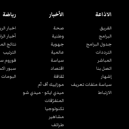
الاذاعة
الأخبار
رياضة
الفريق
صحة
اخبار الر
البرامج
وطنية
أخبار الرا
جدول البرامج
جهوية
نتائج الم
الترددات
عالمية
الترتيب
المباشر
سياسة
فوروم سب
اتصل بنا
اقتصاد
سبور اكس
إشهار
ثقافة
البومات 
سياسة ملفات تعريف
موزاييك آف آم
الارتباط
ميدي ايكو - ميدي شو
المتفرّقات
تكنولوجيا
مشاهير
طرائف