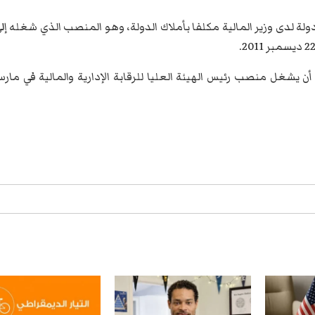
قد عين في 28 جانفي 2011 كاتب دولة لدى وزير المالية مكلفا بأملاك الدولة، وهو المنصب الذي شغله إل
اريا، قبل أن يشغل منصب رئيس الهيئة العليا للرقابة الإدارية والمالية في مار