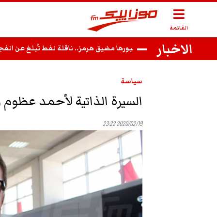
القائمة
الاخبار
لسعودي
أثناء عبورها مضيق هرمز.. ناقلة نفط تُبلغ عن انفجارين ق
سياسة
السيرة الذاتية لأحمد عظوم و
2020/02/19 23:22