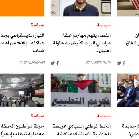
سياسة
سياسة
ن
القضاء يتهم مهاجم عشاء
التيار الديمقراطي يجد
 اتفاق
مراسلي البيت الأبيض بمحاولة
هياكله.. و35% من أع
اغتيال ...
شباب
2026/04/09 12:32
2026/04/27 22:21
سياسة
سياسة
ة جديدة
الخط الوطني السيادي:عريضة
حركة مواطنون: لحظة
طني'
للمطالبة باستئناف مناقشة
مفصلية تتطلب إنجازًا ل