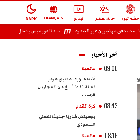
FRANÇAIS
حظّك اليوم
حالة الطقس
فيديو
DARK
دفق مهاجرين عبر الحدود
سد الدويميس يدخل حيز الاستغلال قبل م
آخر الأخبار
09:00
عالمية
أثناء عبورها مضيق هرمز..
ناقلة نفط تُبلغ عن انفجارين
قرب ...
08:43
كرة القدم
بوسيتش مُدربًا جديدًا للأهلي
السعودي
08:16
عالمية