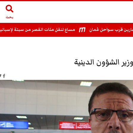
بحث
رب سواحل عُمان
مساع لنقل مئات القصر من سبتة لإسبانيا بعد ت
زير الشؤون الدينية