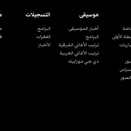
موسيقى
التسجيلات
ص
ياضة
أخبار الموسيقى
البرامج
ص
بطة الأولى
البرامج
الفقرات
ف
باريات
ترتيب الأغاني الشرقية
الأخبار
ترتيب الأغاني الغربية
ور
دي جي موزاييك
براس
الصور