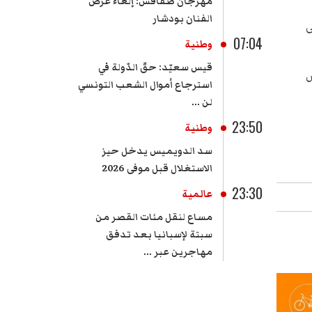
مهرجان صفاقس: إلغاء عرض
الفنان بودشار
ى
07:04
وطنية
قيس سعيّد: حقّ الدّولة في
س
استرجاع أموال الشعب التونسي
لن ...
23:50
وطنية
سد الدويميس يدخل حيز
الاستغلال قبل موفى 2026
23:30
عالمية
مساع لنقل مئات القصر من
سبتة لإسبانيا بعد تدفق
مهاجرين عبر ...