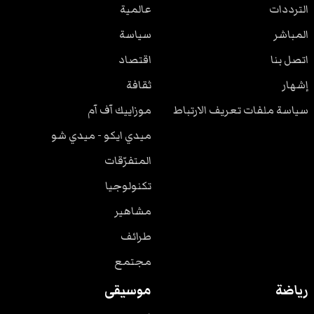
الترددات
عالمية
المباشر
سياسة
اتصل بنا
اقتصاد
إشهار
ثقافة
سياسة ملفات تعريف الارتباط
موزاييك آف آم
ميدي ايكو - ميدي شو
المتفرّقات
تكنولوجيا
مشاهير
طرائف
مجتمع
رياضة
موسيقى