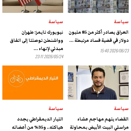
سياسة
سياسة
العراق يصادر أكثر من 85 مليون
نيويورك تايمز: طهران
دولار في قضية فساد مرتبطة ...
وواشنطن توصلتا إلى اتفاق
مبدئي لإنهاء ...
2026/06/23 15:40
2026/05/24 23:11
سياسة
سياسة
القضاء يتهم مهاجم عشاء
التيار الديمقراطي يجدد
مراسلي البيت الأبيض بمحاولة
هياكله.. و35% من أعضائه