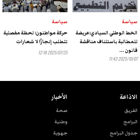
سياسة
سياسة
الخط الوطني السيادي:عريضة
حركة مواطنون: لحظة مفصلية
للمطالبة باستئناف مناقشة
تتطلب إنجازًا لا شعارات
قانون ...
2025/07/25 12:18
2025/10/07 11:43
الاذاعة
الأخبار
الفريق
صحة
البرامج
وطنية
جدول البرامج
جهوية