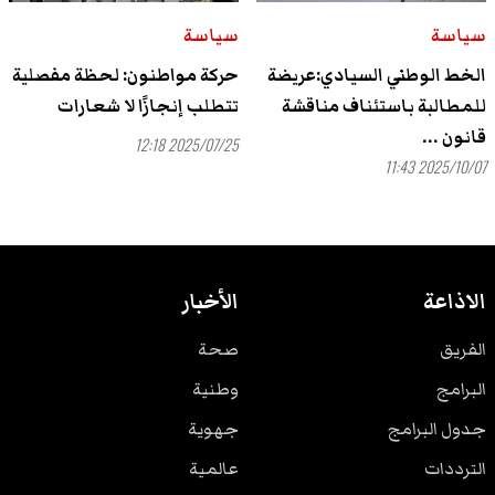
سياسة
سياسة
الخط الوطني السيادي:عريضة
حركة مواطنون: لحظة مفصلية
للمطالبة باستئناف مناقشة
تتطلب إنجازًا لا شعارات
قانون ...
2025/07/25 12:18
2025/10/07 11:43
الاذاعة
الأخبار
الفريق
صحة
البرامج
وطنية
جدول البرامج
جهوية
الترددات
عالمية