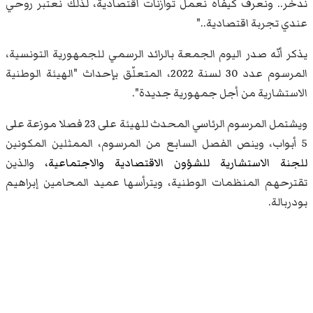
ندخّر.. ونعرف كيفاه نعمل توازنات اقتصادية، لذلك نعتبر روحي
عندي تجربة اقتصادية.."
يذكر أنّه صدر اليوم الجمعة بالرائد الرسمي للجمهورية التونسية،
المرسوم عدد 30 لسنة 2022، المتعلّق بإحداث "الهيئة الوطنية
الاستشارية من أجل جمهورية جديدة".
ويشتمل المرسوم الرئاسي المحدث للهيئة على 23 فصلا موزعة على
5 أبواب، وينص الفصل السابع من المرسوم، الممثلين المكونين
للجنة الاستشارية للشؤون الاقتصادية والاجتماعية،
والذين
تقترحهم المنظمات الوطنية، ويترأسها عميد المحامين إبراهيم
بودربالة.