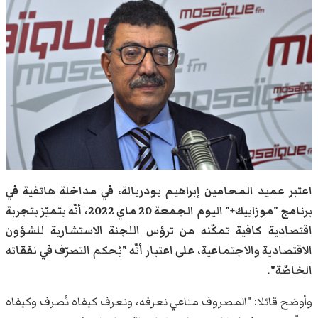
اعتبر عميد المحامين إبراهيم بودربالة، في مداخلة هاتفية في
برنامج "موزاييك+" اليوم الجمعة 20 ماي 2022، أنّه يتميّز بتجربة
اقتصادية كافية تمكّنه من ترؤس اللجنة الاستشارية للشؤون
الاقتصادية والاجتماعية، على اعتبار أنّه "يُحكم التصرّف في نفقاته
الخاصّة".
وأوضح قائلا: "المصروف متاعي نعرفه، ونعرف كيفاه نُصرف وكيفاه