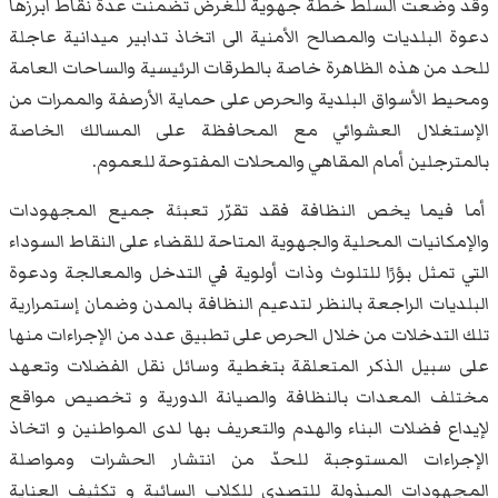
وقد وضعت السلط خطة جهوية للغرض تضمنت عدة نقاط ابرزها
دعوة البلديات والمصالح الأمنية الى اتخاذ تدابير ميدانية عاجلة
للحد من هذه الظاهرة خاصة بالطرقات الرئيسية والساحات العامة
ومحيط الأسواق البلدية والحرص على حماية الأرصفة والممرات من
الإستغلال العشوائي مع المحافظة على المسالك الخاصة
بالمترجلين أمام المقاهي والمحلات المفتوحة للعموم.
أما فيما يخص النظافة فقد تقرّر تعبئة جميع المجهودات
والإمكانيات المحلية والجهوية المتاحة للقضاء على النقاط السوداء
التي تمثل بؤرًا للتلوث وذات أولوية في التدخل والمعالجة ودعوة
البلديات الراجعة بالنظر لتدعيم النظافة بالمدن وضمان إستمرارية
تلك التدخلات من خلال الحرص على تطبيق عدد من الإجراءات منها
على سبيل الذكر المتعلقة بتغطية وسائل نقل الفضلات وتعهد
مختلف المعدات بالنظافة والصيانة الدورية و تخصيص مواقع
لإيداع فضلات البناء والهدم والتعريف بها لدى المواطنين و اتخاذ
الإجراءات المستوجبة للحدّ من انتشار الحشرات ومواصلة
المجهودات المبذولة للتصدي للكلاب السائبة و تكثيف العناية