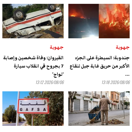
جهوية
جهوية
جندوبة: السيطرة على الجزء
القيروان: وفاة شخصين وإصابة
الأكبر من حريق غابة جبل لنقاع
7 بجروح في انقلاب سيارة
...
'لواج'
2026/08/06 13:12
2026/08/06 13:18