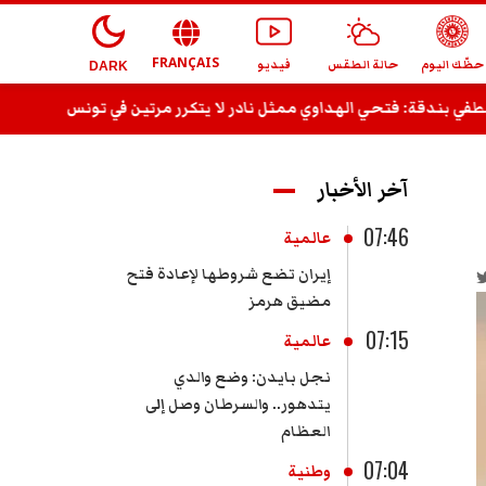
FRANÇAIS
حظّك اليوم
حالة الطقس
فيديو
DARK
دقة: فتحي الهداوي ممثل نادر لا يتكرر مرتين في تونس
نابل: حجز 8832 قارورة ماء معدني من أجل الاحتكار
آخر الأخبار
07:46
عالمية
إيران تضع شروطها لإعادة فتح
مضيق هرمز
07:15
عالمية
نجل بايدن: وضع والدي
يتدهور.. والسرطان وصل إلى
العظام
07:04
وطنية