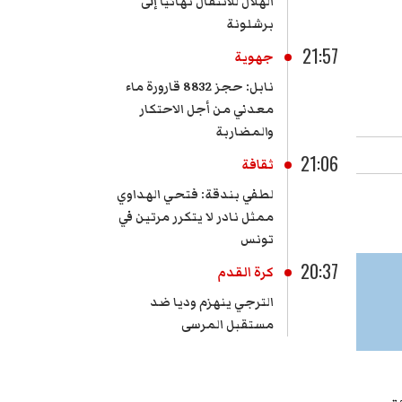
الهلال للانتقال نهائيا إلى
برشلونة
21:57
جهوية
نابل: حجز 8832 قارورة ماء
معدني من أجل الاحتكار
والمضاربة
21:06
ثقافة
لطفي بندقة: فتحي الهداوي
ممثل نادر لا يتكرر مرتين في
تونس
20:37
كرة القدم
الترجي ينهزم وديا ضد
مستقبل المرسى