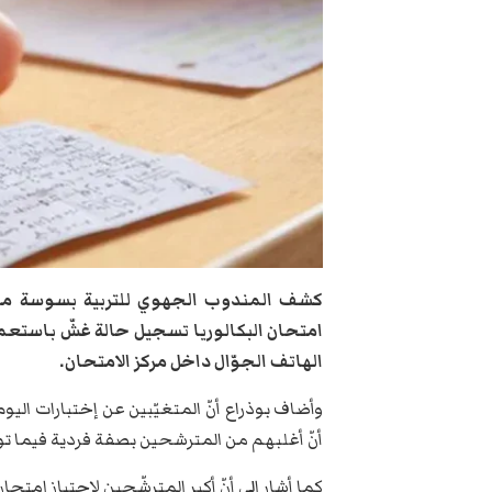
كشف المندوب الجهوي للتربية بسوسة محمد 
امتحان البكالوريا تسجيل حالة غشّ باستعمال
الهاتف الجوّال داخل مركز الامتحان.
أنّ أغلبهم من المترشحين بصفة فردية فيما توزّ
كما أشار إلى أنّ أكبر المترشّحين لاجتياز امتحان البكالوريا بولاية سو