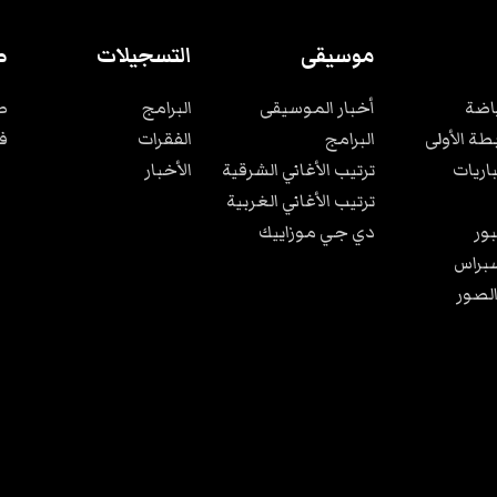
موسيقى
التسجيلات
ص
ياضة
أخبار الموسيقى
البرامج
ص
بطة الأولى
البرامج
الفقرات
ف
باريات
ترتيب الأغاني الشرقية
الأخبار
ترتيب الأغاني الغربية
ور
دي جي موزاييك
براس
الصور