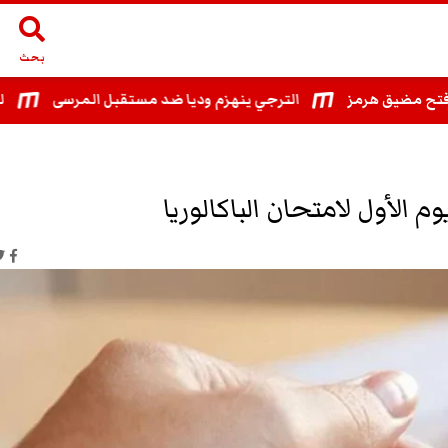
بحث
ضيق هرمز
الترجي ينهزم وديا ضد مستقبل المرسى
لطفي بن
الأول لامتحان الباكالوريا