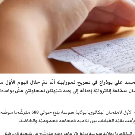
علي بوذراع في تصريح لموزاييك أنّه تمّ خلال اليوم الأوّل م
 سمّاعة إلكترونيّة إضافة إلى رصد شبْهتيْن لمحاولتيْ غشّ بواسط
وأضاف بوذراع أنّ المتغيّبين عن إختبارات اليوم الأول لامتحان البكالوريا بولاية سوسة بلغ حوالي 688 مترشّ
عت بقيّة الغيابات بين تلاميذ المعاهد العموميّة والخاصّة.
سة يبلغ 75 عاما وهو مترشّح في شعبة الرياضة.