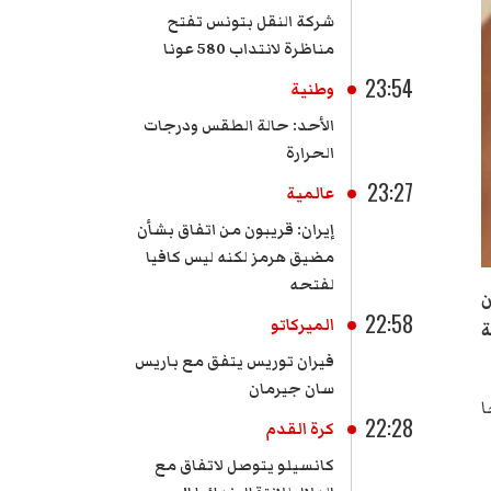
شركة النقل بتونس تفتح
مناظرة لانتداب 580 عونا
23:54
وطنية
الأحد: حالة الطقس ودرجات
الحرارة
23:27
عالمية
إيران: قريبون من اتفاق بشأن
مضيق هرمز لكنه ليس كافيا
لفتحه
ن
22:58
الميركاتو
ة
فيران توريس يتفق مع باريس
سان جيرمان
حا موضّحا
22:28
كرة القدم
كانسيلو يتوصل لاتفاق مع