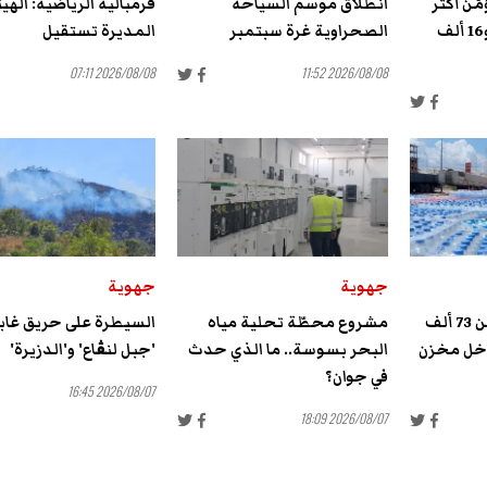
ن أكثر
انطلاق موسم السياحة
قرمبالية الرياضية: الهي
من 500 ألف عيادة و16 ألف
الصحراوية غرة سبتمبر
المديرة تستقيل
2026/08/08 07:11
2026/08/08 11:52
جهوية
جهوية
سوسة: حجز أكثر من 73 ألف
مشروع محطّة تحلية مياه
السيطرة على حريق غاب
اخل مخزن
البحر بسوسة.. ما الذي حدث
'جبل لنڨاع' و'الدزيرة'
في جوان؟
2026/08/07 16:45
2026/08/07 18:09