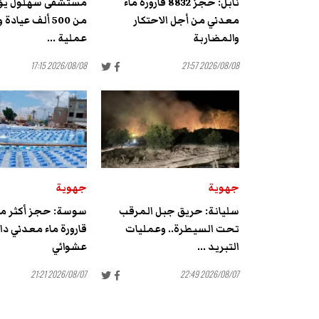
نابل: حجز 8832 قارورة ماء
مستشفى سهلول يؤمّ
معدني من أجل الاحتكار
والمضاربة
عملية ...
2026/08/08 17:15
2026/08/08 21:57
جهوية
جهوية
سليانة: حريق جبل المرقب
تحت السيطرة.. وعمليات
قارورة ماء معدني د
التبريد ...
عشوائي
2026/08/07 21:21
2026/08/07 22:49