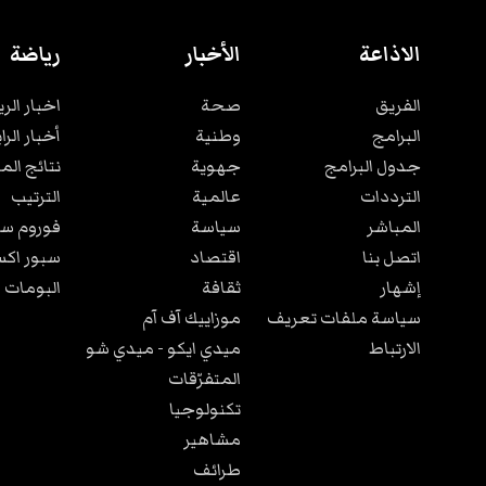
الاذاعة
الأخبار
رياضة
الفريق
صحة
اخبار الر
البرامج
وطنية
أخبار الرا
جدول البرامج
جهوية
نتائج الم
الترددات
عالمية
الترتيب
المباشر
سياسة
فوروم سب
اتصل بنا
اقتصاد
سبور اكس
إشهار
ثقافة
البومات 
سياسة ملفات تعريف
موزاييك آف آم
الارتباط
ميدي ايكو - ميدي شو
المتفرّقات
تكنولوجيا
مشاهير
طرائف