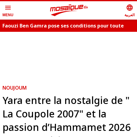
menu
language
العربية
MENU
Faouzi Ben Gamra pose ses conditions pour toute
collaboration artistique et dévoile les nouveautés,
c
"Bent El Hay" et «"Oum Essefsari"
m
NOUJOUM
Yara entre la nostalgie de "
La Coupole 2007" et la
passion d’Hammamet 2026