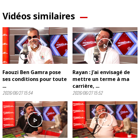
Vidéos similaires
play_arrow
play_arrow
Faouzi Ben Gamra pose
Rayan : J'ai envisagé de
ses conditions pour toute
mettre un terme à ma
...
carrière, ...
2026/06/27 15:54
2026/06/27 15:52
play_arrow
play_arrow