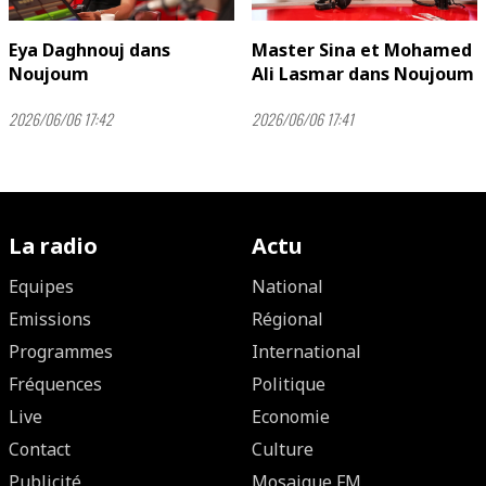
Eya Daghnouj dans
Master Sina et Mohamed
Noujoum
Ali Lasmar dans Noujoum
2026/06/06 17:42
2026/06/06 17:41
La radio
Actu
Equipes
National
Emissions
Régional
Programmes
International
Fréquences
Politique
Live
Economie
Contact
Culture
Publicité
Mosaique FM