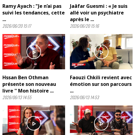
Ramy Ayach : "Je n’ai pas
Jaâfar Guesmi : « Je suis
suivi les tendances, cette
allé voir un psychiatre
...
après le ...
2026/06/20 15:17
2026/06/20 15:16
play_arrow
play_arrow
Hssan Ben Othman
Faouzi Chkili revient avec
présente son nouveau
émotion sur son parcours
livre '' Mon histoire ...
...
2026/06/13 14:55
2026/06/13 14:53
play_arrow
play_arrow