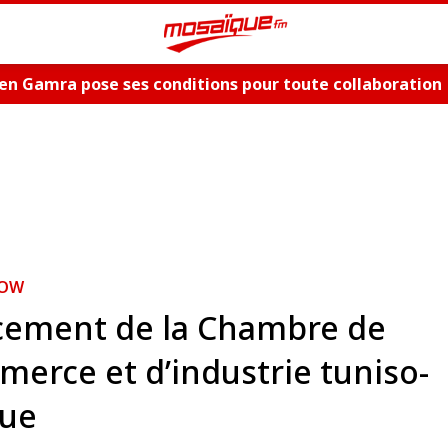
en Gamra pose ses conditions pour toute collaboration
ue et dévoile les nouveautés, "Bent El Hay" et «"Oum Es
HOW
cement de la Chambre de
erce et d’industrie tuniso-
que