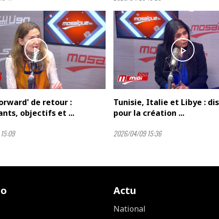
play_arrow
play_arrow
Forward' de retour :
Tunisie, Italie et Libye : d
nts, objectifs et ...
pour la création ...
15:09
2026/04/09 15:36
io
Actu
National