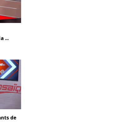
 ...
pants de