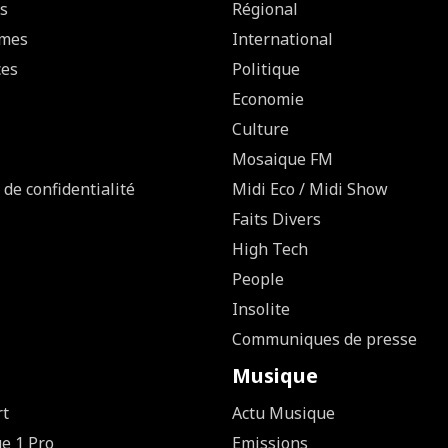
s
Régional
mes
International
ces
Politique
Economie
Culture
Mosaique FM
 de confidentialité
Midi Eco / Midi Show
Faits Divers
High Tech
People
Insolite
Communiques de presse
Musique
rt
Actu Musique
ue 1 Pro
Emissions