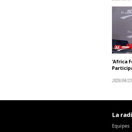
'Africa 
Participa
2026/04/23 
La rad
Equipes