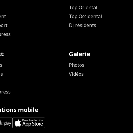
Top Oriental
ent
Top Occidental
ort
Dj résidents
press
st
Galerie
s
Photos
es
Vidéos
s
press
ations mobile