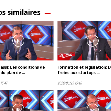
os similaires
play_arrow
play_arrow
lassi: Les conditions de
Formation et législation: 
du plan de ...
freins aux startups ...
15:47
2026/06/25 15:46
play_arrow
play_arrow