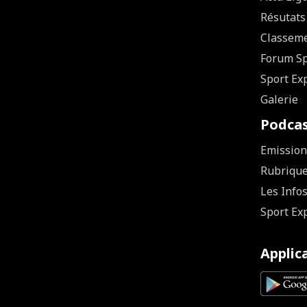
Résutats
Classem
Forum Sp
Sport Ex
Galerie
Podca
Emission
Rubriqu
Les Info
Sport Ex
Applic