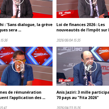
hi : 'Sans dialogue, la grève
Loi de finances 2026 : Les
ues sera ...
nouveautés de l’impôt sur la
15:36
2026/06/04 15:35
play_arrow
play_arrow
imes de rémunération
Anis Jaziri: 3 mille partici
ent l’application des ...
70 pays au "Fita 2026"
15:47
2026/04/23 15:26