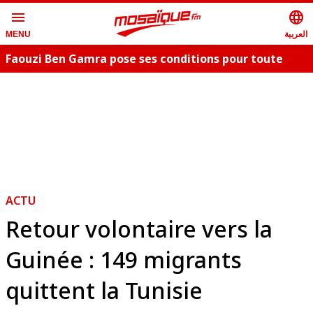
menu
language
العربية
MENU
Faouzi Ben Gamra pose ses conditions pour toute
collaboration artistique et dévoile les nouveautés,
c
"Bent El Hay" et «"Oum Essefsari"
m
ACTU
Retour volontaire vers la
Guinée : 149 migrants
quittent la Tunisie