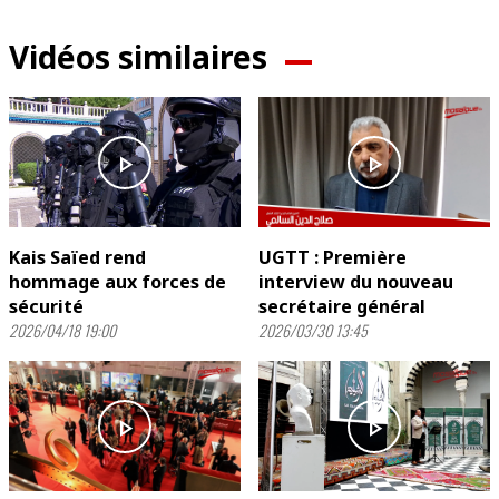
Vidéos similaires
play_arrow
play_arrow
Kais Saïed rend
UGTT : Première
hommage aux forces de
interview du nouveau
sécurité
secrétaire général
2026/04/18 19:00
2026/03/30 13:45
play_arrow
play_arrow