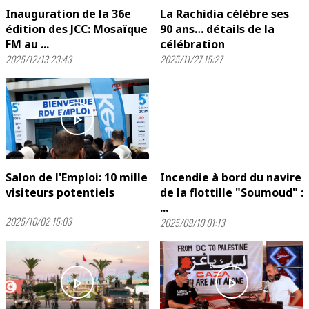
Inauguration de la 36e
La Rachidia célèbre ses
édition des JCC: Mosaïque
90 ans… détails de la
FM au ...
célébration
2025/12/13 23:43
2025/11/27 15:27
play_arrow
play_arrow
Salon de l'Emploi: 10 mille
Incendie à bord du navire
visiteurs potentiels
de la flottille "Soumoud" :
...
2025/10/02 15:03
2025/09/10 01:13
play_arrow
play_arrow