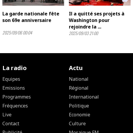
La garde nationale fête
Il a quitté ses projets à
son 69e anniversaire
Washington pour
rejoindre la ...
2025/09/06 00:04
2025/09/03 21:00
La radio
Actu
Equipes
National
Emissions
Régional
Programmes
International
Fréquences
Politique
Live
Economie
Contact
Culture
Publicité
Mosaique FM