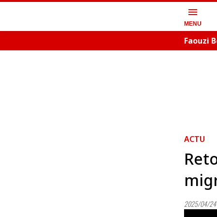
menu
MENU
Faouzi B
artistiq
ACTU
Reto
migr
2025/04/24 