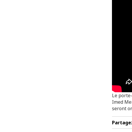
Le porte-
Imed Mem
seront o
Partage