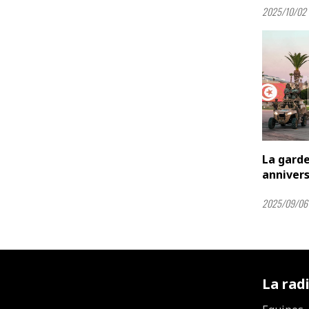
2025/10/02 
La garde
annivers
2025/09/06
La rad