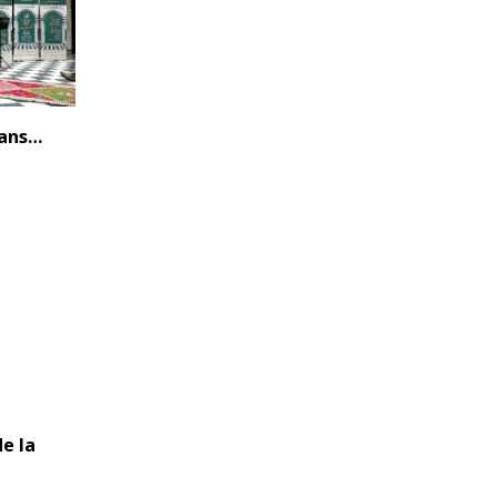
 ans…
e la