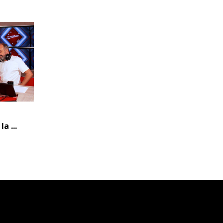
a ...