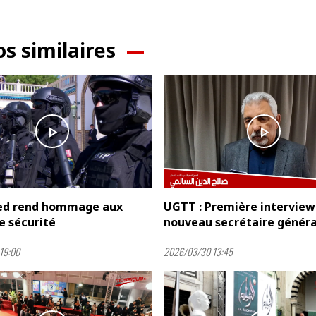
os similaires
play_arrow
play_arrow
ïed rend hommage aux
UGTT : Première interview
e sécurité
nouveau secrétaire généra
19:00
2026/03/30 13:45