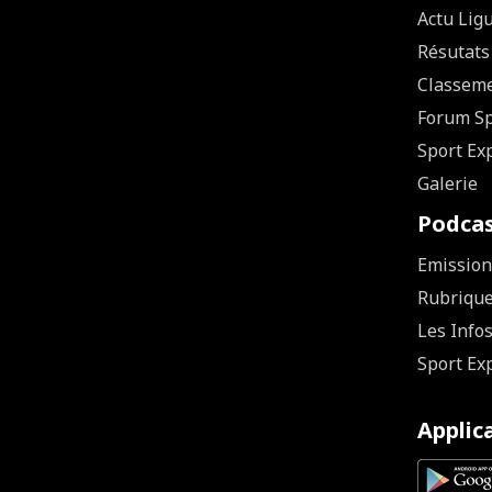
Actu Lig
Résutats
Classem
Forum Sp
Sport Ex
Galerie
Podca
Emission
Rubriqu
Les Info
Sport Ex
Applic