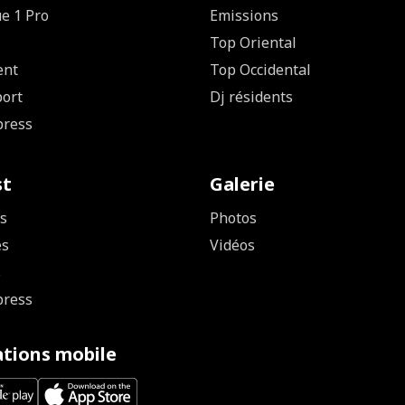
ue 1 Pro
Emissions
Top Oriental
ent
Top Occidental
ort
Dj résidents
press
st
Galerie
s
Photos
es
Vidéos
s
press
ations mobile