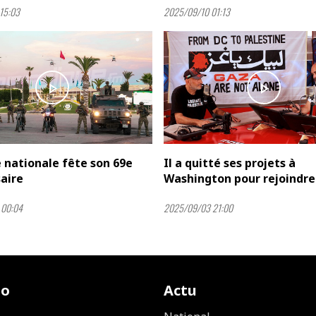
15:03
2025/09/10 01:13
play_arrow
play_arrow
 nationale fête son 69e
Il a quitté ses projets à
aire
Washington pour rejoindre l
 00:04
2025/09/03 21:00
io
Actu