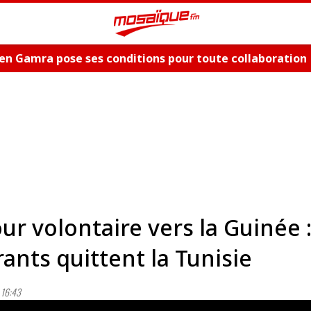
en Gamra pose ses conditions pour toute collaboration
ue et dévoile les nouveautés, "Bent El Hay" et «"Oum Es
ur volontaire vers la Guinée 
ants quittent la Tunisie
16:43