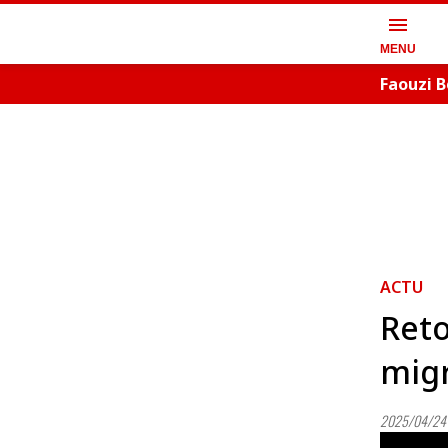
menu
MENU
Faouzi B
artistiq
ACTU
Reto
migr
2025/04/24 