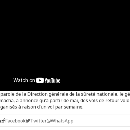
parole de la Direction générale de la sûreté nationale, le g
acha, a annoncé qu'à partir de mai, des vols de retour volo
rganisés à raison d’un vol par semaine.
z:
Facebook
Twitter
WhatsApp