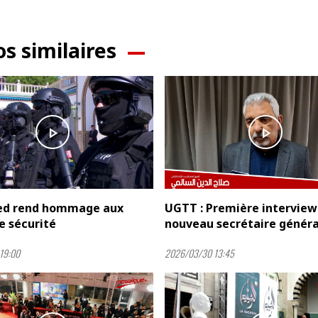
os similaires
play_arrow
play_arrow
ïed rend hommage aux
UGTT : Première interview
e sécurité
nouveau secrétaire généra
19:00
2026/03/30 13:45