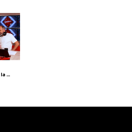
a ...