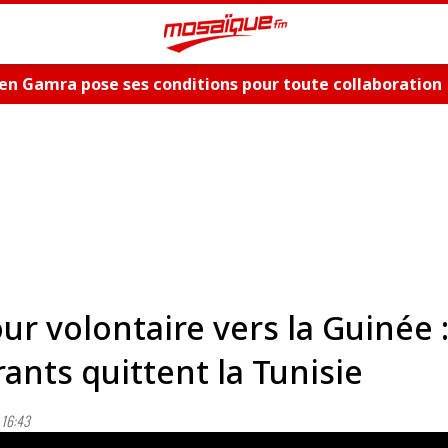
en Gamra pose ses conditions pour toute collaboration
ue et dévoile les nouveautés, "Bent El Hay" et «"Oum Es
ur volontaire vers la Guinée 
ants quittent la Tunisie
16:43