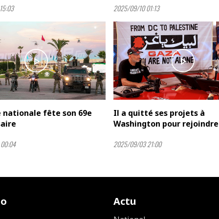
15:03
2025/09/10 01:13
play_arrow
play_arrow
 nationale fête son 69e
Il a quitté ses projets à
aire
Washington pour rejoindre l
 00:04
2025/09/03 21:00
io
Actu