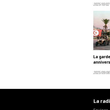
2025/10/02 
La garde
annivers
2025/09/06
La rad