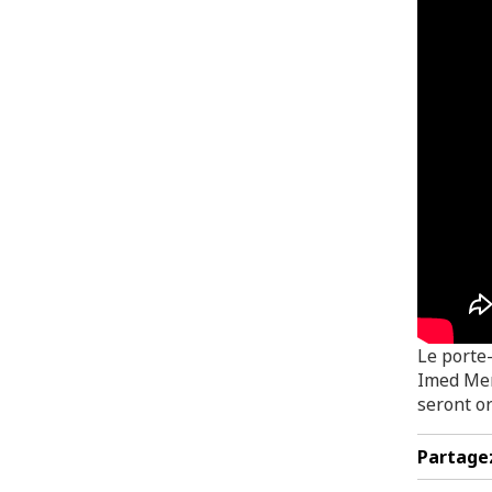
Le porte-
Imed Mem
seront o
Partage