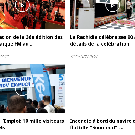
play_arrow
play_arrow
tion de la 36e édition des
La Rachidia célèbre ses 90
aïque FM au ...
détails de la célébration
23:43
2025/11/27 15:27
play_arrow
play_arrow
 l'Emploi: 10 mille visiteurs
Incendie à bord du navire d
ls
flottille "Soumoud" : ...