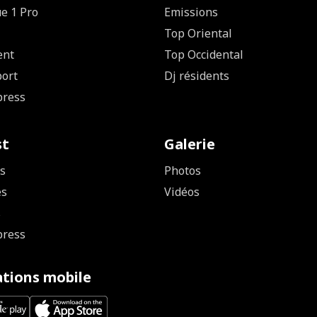
ue 1 Pro
Emissions
Top Oriental
ent
Top Occidental
ort
Dj résidents
press
st
Galerie
s
Photos
es
Vidéos
s
press
ations mobile