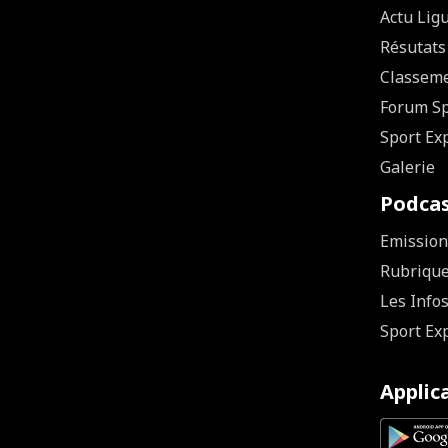
Actu Lig
Résutats
Classem
Forum Sp
Sport Ex
Galerie
Podca
Emission
Rubriqu
Les Info
Sport Ex
Applic