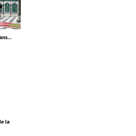
 ans…
e la